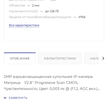
Объектив
—
2 мм
Наличие microSD
—
до 128 Гб
Защита от пыли/влаги/вандалозащита
—
IP68
Все характеристики
ОПИСАНИЕ
ХАРАКТЕРИСТИКИ
НАЛИЧИЕ
2МР взрывозащищенная купольная IP-камера.
Матрица 1/2.8'' Progressive Scan CMOS,
Чувствительность: Цвет: 0,003 лк @ (F1.2, AGC вкл.),
0,005 лк @ (F1.6, AGC вкл.), Ч/Б: 0,001 лк @ (F1.2, AGC
вкл.), 0,017 лк @ (F1.6, AGC вкл.), WDR 120 дБ, Углы
обзора: горизонтальный – 126,5°, вертикальный –