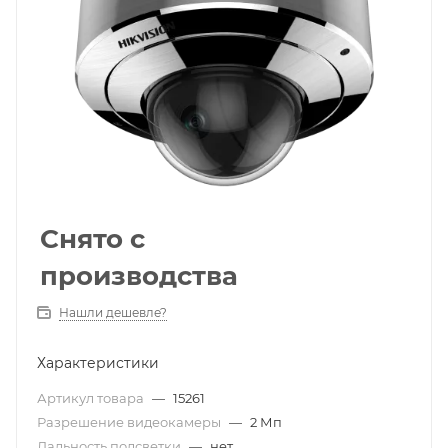
Снято с
производства
Нашли дешевле?
Характеристики
Артикул товара
—
15261
Разрешение видеокамеры
—
2 Мп
Дальность подсветки
—
нет