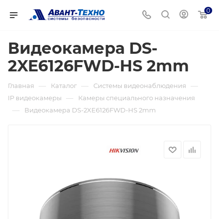
0
Видеокамера DS-
2XE6126FWD-HS 2mm
—
—
—
Главная
Каталог
Системы видеонаблюдения
—
IP видеокамеры
Камеры специального назначения
—
Видеокамера DS-2XE6126FWD-HS 2mm