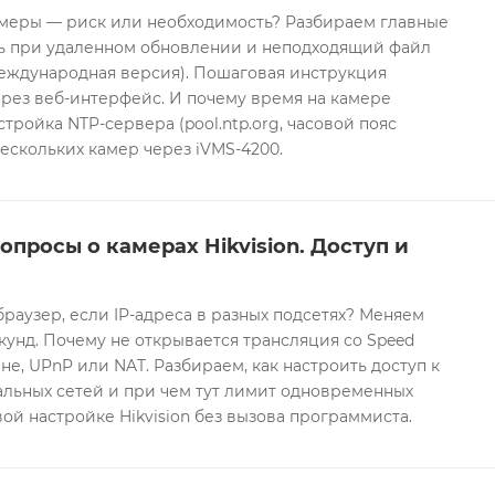
еры — риск или необходимость? Разбираем главные
ть при удаленном обновлении и неподходящий файл
международная версия). Пошаговая инструкция
рез веб-интерфейс. И почему время на камере
тройка NTP-сервера (pool.ntp.org, часовой пояс
ескольких камер через iVMS-4200.
опросы о камерах Hikvision. Доступ и
браузер, если IP-адреса в разных подсетях? Меняем
екунд. Почему не открывается трансляция со Speed
е, UPnP или NAT. Разбираем, как настроить доступ к
альных сетей и при чем тут лимит одновременных
ой настройке Hikvision без вызова программиста.