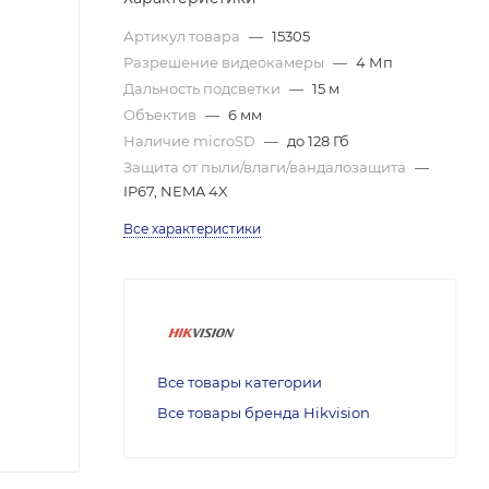
Артикул товара
—
15305
Разрешение видеокамеры
—
4 Мп
Дальность подсветки
—
15 м
Объектив
—
6 мм
Наличие microSD
—
до 128 Гб
Защита от пыли/влаги/вандалозащита
—
IP67, NEMA 4X
Все характеристики
Все товары категории
Все товары бренда Hikvision