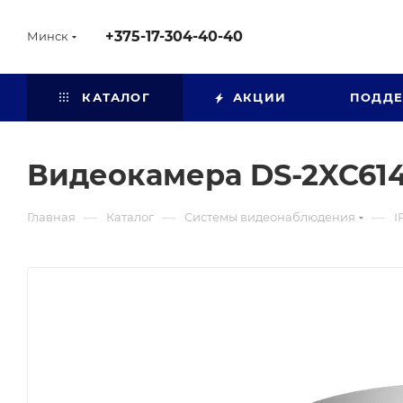
+375-17-304-40-40
Минск
КАТАЛОГ
АКЦИИ
ПОДД
Видеокамера DS-2XC61
—
—
—
Главная
Каталог
Системы видеонаблюдения
I