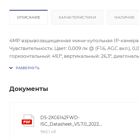
ОПИСАНИЕ
ХАРАКТЕРИСТИКИ
НАЛИЧИЕ
4МР взрывозащищенная мини-купольная IP-камера с И
Чувствительность: Цвет: 0,009 лк @ (F1.6, AGC вкл.), 0
горизонтальный: 49,1°, вертикальный: 26,3°, диагонал
Максимальное разрешение: 2688 × 1520, Поддержка к
auto 10M/100M/1000M Ethernet, Тревожный вход/выход:
Вт. Защита: IP67, NEMA-4X.
Документы
DS-2XC6142FWD-
ISC_Datasheet_V5.7.0_20220523
963,1 кб