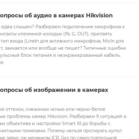
опросы об аудио в камерах Hikvision
он едва слышен? Разбираем подключение микрофона к
контакты клеммной колодки (IN, G, OUT), припаять
 тип входа (LineIn для активного микрофона, MicIn для
т, заикается или вообще не пишет? Типичные ошибки
ульсный блок питания и неэкранированный кабель.
е.
вопросы об изображении в камерах
ый оттенок, снежинки ночью или черно-белое
е проблемы камер Hikvision. Разбираем 9 ситуаций и
ки объектива и настройки Smart IR до борьбы с
гнитными помехами. Почему нельзя протирать купол
не завис ли механизм ICR. Гид по самостоятельной