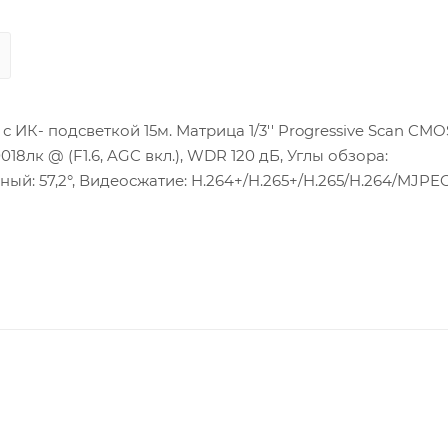
К- подсветкой 15м. Матрица 1/3'' Progressive Scan CMO
,0018лк @ (F1.6, AGC вкл.), WDR 120 дБ, Углы обзора:
ьный: 57,2°, Видеосжатие: H.264+/H.265+/H.265/H.264/MJPEG
арт microSD/SDHC/SDXC до 128 Гб, Сетевой интерфейс: 1
 1/1, Рабочие условия: -30 °C…+60 °C, Потребляемая мощн