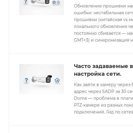
Обновление прошивки кам
ошибки: нестабильная се
прошивки (китайская vs 
локального обновления че
постоянно сбивается — нас
GMT+3) и синхронизация н
Часто задаваемые в
настройка сети.
Как зайти в камеру через 
адрес через SADP за 30 с
Dome — проблема в плагин
PTZ-камере из разных лок
подключений. Гид по сетев