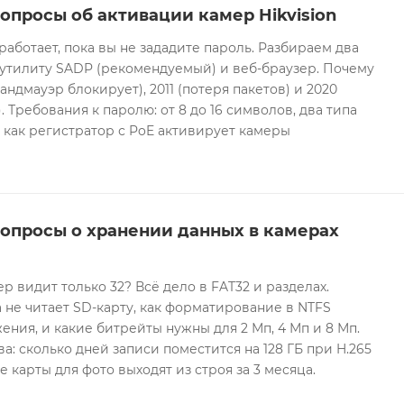
опросы об активации камер Hikvision
 работает, пока вы не зададите пароль. Разбираем два
 утилиту SADP (рекомендуемый) и веб-браузер. Почему
андмауэр блокирует), 2011 (потеря пакетов) и 2020
 Требования к паролю: от 8 до 16 символов, два типа
И как регистратор с PoE активирует камеры
вопросы о хранении данных в камерах
ер видит только 32? Всё дело в FAT32 и разделах.
 не читает SD-карту, как форматирование в NTFS
ния, и какие битрейты нужны для 2 Мп, 4 Мп и 8 Мп.
а: сколько дней записи поместится на 128 ГБ при H.265
е карты для фото выходят из строя за 3 месяца.