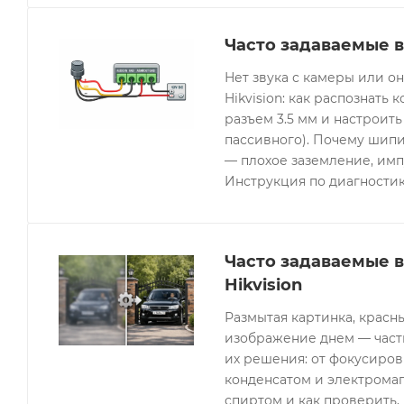
Часто задаваемые в
Нет звука с камеры или 
Hikvision: как распознать 
разъем 3.5 мм и настроить
пассивного). Почему шипи
— плохое заземление, имп
Инструкция по диагностик
Часто задаваемые 
Hikvision
Размытая картинка, красн
изображение днем — часты
их решения: от фокусиров
конденсатом и электрома
спиртом и как проверить, 