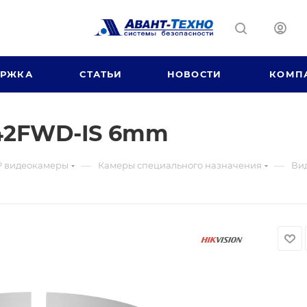
ЕРЖКА
СТАТЬИ
НОВОСТИ
КОМП
42FWD-IS 6mm
—
—
P видеокамеры
Камеры специального назначения
Ви