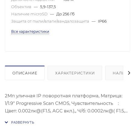
Объектив
—
5,9-137,5
Наличие microSD
—
До 256 Гб
Защита от пыли/влаги/вандалозащита
—
IP66
Все характеристики
ОПИСАНИЕ
ХАРАКТЕРИСТИКИ
НАЛИЧИЕ
2Мп уличная IP поворотная платформа, Матрица:
1/1.9’’ Progressive Scan CMOS, Чувствительность :
Цвет: 0.002лк@(F1.5, AGC вкл.),, Ч/б: 0.0002лк@( F1.5,
AGC вкл.), Фокусное расстояние: 10– 1500мм, 23x,
Угол обзора объектива: 59.8° - 3.0°, Диапазон
поворота: 360°, Видеосжатие: