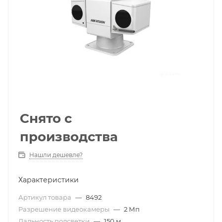
Снято с
производства
Нашли дешевле?
Характеристики
Артикул товара
—
8492
Разрешение видеокамеры
—
2 Мп
Дальность подсветки
—
150 м