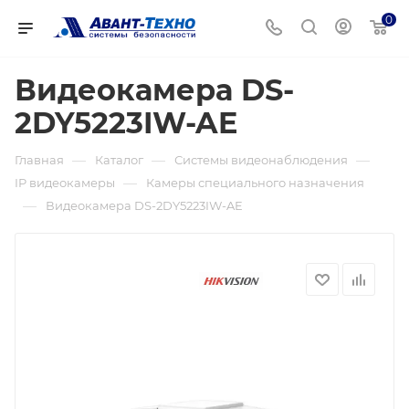
0
Видеокамера DS-
2DY5223IW-AE
—
—
—
Главная
Каталог
Системы видеонаблюдения
—
IP видеокамеры
Камеры специального назначения
—
Видеокамера DS-2DY5223IW-AE