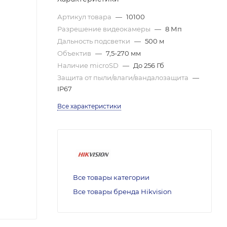
Артикул товара
—
10100
Разрешение видеокамеры
—
8 Мп
Дальность подсветки
—
500 м
Объектив
—
7,5-270 мм
Наличие microSD
—
До 256 Гб
Защита от пыли/влаги/вандалозащита
—
IP67
Все характеристики
Все товары категории
Все товары бренда Hikvision