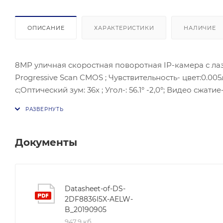
ОПИСАНИЕ
ХАРАКТЕРИСТИКИ
НАЛИЧИЕ
8МР уличная скоростная поворотная IP-камера с лаз
Progressive Scan CMOS ; Чувствительность- цвет:0.005
с;Оптический зум: 36х ; Угол-: 56.1° -2,0°; Видео сжа
изображения-3D DNR; BLC/HLC; Аудио вход/выход: 1/1
переменного тока (макс. 60 Вт), Локальное хранили
условия:-40 °C - +70 °C.
Документы
Datasheet-of-DS-
2DF8836I5X-AELW-
B_20190905
947,9 кб