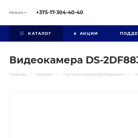
+375-17-304-40-40
Минск
КАТАЛОГ
АКЦИИ
ПОДД
Видеокамера DS-2DF88
—
—
—
Главная
Каталог
Системы видеонаблюдения
I