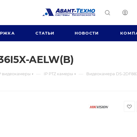
ЕРЖКА
СТАТЬИ
НОВОСТИ
КОМП
36I5X-AELW(B)
—
—
P видеокамеры
IP PTZ камеры
Видеокамера DS-2DF883