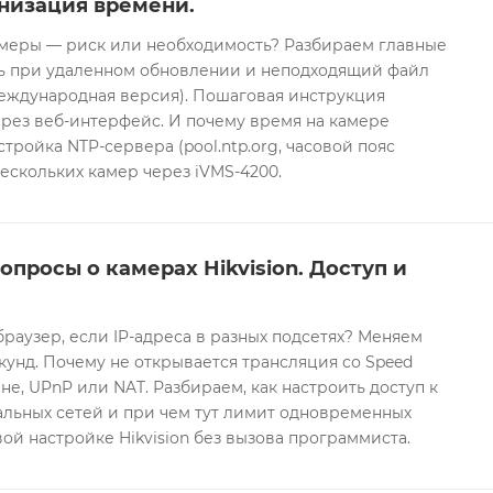
низация времени.
еры — риск или необходимость? Разбираем главные
ть при удаленном обновлении и неподходящий файл
международная версия). Пошаговая инструкция
рез веб-интерфейс. И почему время на камере
тройка NTP-сервера (pool.ntp.org, часовой пояс
ескольких камер через iVMS-4200.
опросы о камерах Hikvision. Доступ и
браузер, если IP-адреса в разных подсетях? Меняем
екунд. Почему не открывается трансляция со Speed
е, UPnP или NAT. Разбираем, как настроить доступ к
альных сетей и при чем тут лимит одновременных
ой настройке Hikvision без вызова программиста.