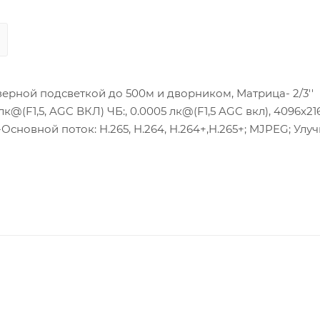
ерной подсветкой до 500м и дворником, Матрица- 2/3''
лк@(F1,5, AGC ВКЛ) ЧБ:, 0.0005 лк@(F1,5 AGC вкл), 4096x2
тие-Основной поток: H.265, H.264, H.264+,H.265+; MJPEG; Ул
, Тревожный вход/выход: 7/2, потребляемая мощность: 2
ще- SD/SDHC/SDXC слот;Клиент-HIK-Connect;Защита- IP67