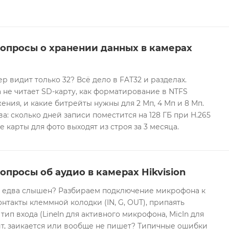
вопросы о хранении данных в камерах
ер видит только 32? Всё дело в FAT32 и разделах.
 не читает SD-карту, как форматирование в NTFS
ния, и какие битрейты нужны для 2 Мп, 4 Мп и 8 Мп.
а: сколько дней записи поместится на 128 ГБ при H.265
е карты для фото выходят из строя за 3 месяца.
опросы об аудио в камерах Hikvision
он едва слышен? Разбираем подключение микрофона к
контакты клеммной колодки (IN, G, OUT), припаять
 тип входа (LineIn для активного микрофона, MicIn для
т, заикается или вообще не пишет? Типичные ошибки