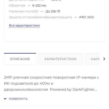
Объектив
—
6-252 мм
Наличие microSD
—
До 256 Гб
Защита от пыли/влаги/вандалозащита
—
IP67, IK10
Все характеристики
ОПИСАНИЕ
ХАРАКТЕРИСТИКИ
НАЛИЧИЕ
2МР уличная скоростная поворотная IP-камера с
ИК подсветкой до 400м и
дворником,технология Powered by DarkFighter
Матрица-1/1,8'' Progressive Scan CMOS ;
Чувствительность- цвет:0.001лк@(F1,2, AGC ВКЛ) ЧБ:,
0.0005 лк@(F1,2 AGC вкл), 1920 × 1080@30к/