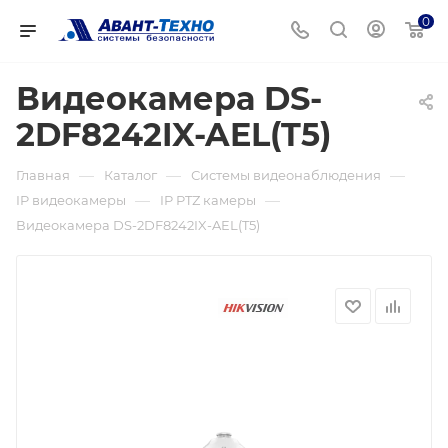
0
Видеокамера DS-
2DF8242IX-AEL(T5)
—
—
—
Главная
Каталог
Системы видеонаблюдения
—
—
IP видеокамеры
IP PTZ камеры
Видеокамера DS-2DF8242IX-AEL(T5)