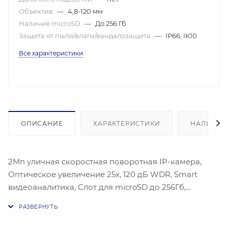
Объектив
—
4,8-120 мм
Наличие microSD
—
До 256 Гб
Защита от пыли/влаги/вандалозащита
—
IP66, IK10
Все характеристики
ОПИСАНИЕ
ХАРАКТЕРИСТИКИ
НАЛИЧИЕ
2Мп уличная скоростная поворотная IP-камера,
Оптическое увеличение 25х, 120 дБ WDR, Smart
видеоаналитика, Слот для microSD до 256Гб,
Широкий температурный диапазон: -40°C…+70°
(AC24В), Питание AC24В/Hi-PoE, Матрица: 1/2.8’’
Progressive Scan CMOS, Пиксели: 1920(Г)x1080(В),