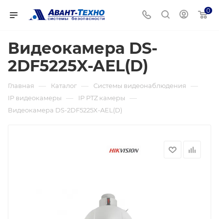
0
Видеокамера DS-
2DF5225X-AEL(D)
—
—
—
Главная
Каталог
Системы видеонаблюдения
—
—
IP видеокамеры
IP PTZ камеры
Видеокамера DS-2DF5225X-AEL(D)