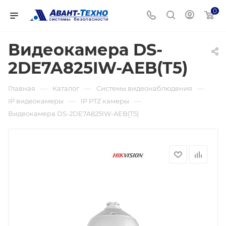
0
Видеокамера DS-
2DE7A825IW-AEB(T5)
—
—
—
Главная
Каталог
Системы видеонаблюдения
—
—
IP видеокамеры
IP PTZ камеры
Видеокамера DS-2DE7A825IW-AEB(T5)