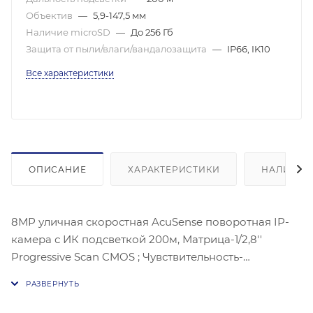
Объектив
—
5,9-147,5 мм
Наличие microSD
—
До 256 Гб
Защита от пыли/влаги/вандалозащита
—
IP66, IK10
Все характеристики
ОПИСАНИЕ
ХАРАКТЕРИСТИКИ
НАЛИЧИЕ
8МР уличная скоростная AcuSense поворотная IP-
камера с ИК подсветкой 200м, Матрица-1/2,8''
Progressive Scan CMOS ; Чувствительность-
цвет:0.005лк@(F1,5, AGC ВКЛ) ЧБ:, 0.001 лк@(F1,5 AGC
вкл), 3840 × 2160 @25к/с;Оптический зум: 25х ; Угол-:
50.8° - 2.6°; WDR 120Дб, Видео сжатие-Основной