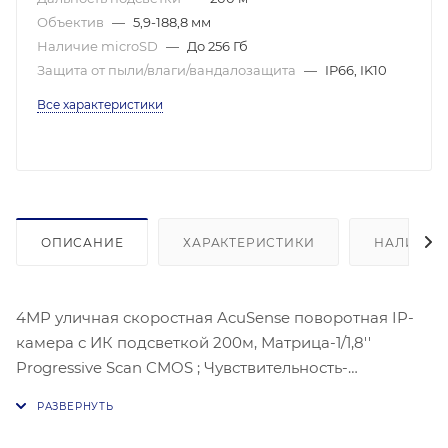
Объектив
—
5,9-188,8 мм
Наличие microSD
—
До 256 Гб
Защита от пыли/влаги/вандалозащита
—
IP66, IK10
Все характеристики
ОПИСАНИЕ
ХАРАКТЕРИСТИКИ
НАЛИЧИЕ
4МР уличная скоростная AcuSense поворотная IP-
камера с ИК подсветкой 200м, Матрица-1/1,8''
Progressive Scan CMOS ; Чувствительность-
цвет:0.005лк@(F1,5, AGC ВКЛ) ЧБ:, 0.001 лк@(F1,5 AGC
вкл), 2560 × 1440 @30к/с; Оптический зум: 32х ; Угол-:
50.8° - 2.6°; WDR 120Дб, Видео сжатие: H.265, H.264,