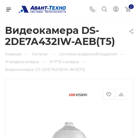
0
Видеокамера DS-
2DE7A432IW-AEB(T5)
—
—
—
Главная
Каталог
Системы видеонаблюдения
—
—
IP видеокамеры
IP PTZ камеры
Видеокамера DS-2DE7A432IW-AEB(T5)