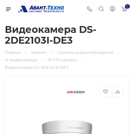
0
Видеокамера DS-
2DE2103I-DE3
—
—
—
Главная
Каталог
Системы видеонаблюдения
—
—
IP видеокамеры
IP PTZ камеры
Видеокамера DS-2DE2103I-DE3