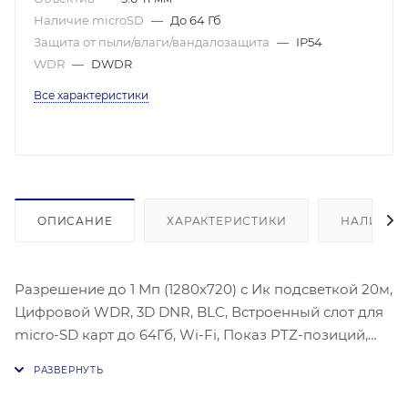
Наличие microSD
—
До 64 Гб
Защита от пыли/влаги/вандалозащита
—
IP54
WDR
—
DWDR
Все характеристики
ОПИСАНИЕ
ХАРАКТЕРИСТИКИ
НАЛИЧИЕ
Разрешение до 1 Мп (1280х720) с Ик подсветкой 20м,
Цифровой WDR, 3D DNR, BLC, Встроенный слот для
micro-SD карт до 64Гб, Wi-Fi, Показ PTZ-позиций,
Матрица: 1/3" Progressive Scan CMOS,
Чувствительность:0.05 лк @ (F1.6, AGC вкл.), 0.01 лк @
(F1.6, AGC вкл.), Фокусное расстояние: 3.6-11мм 3х,