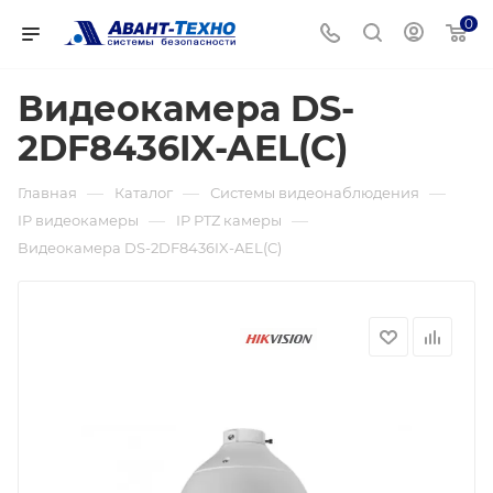
0
Видеокамера DS-
2DF8436IX-AEL(C)
—
—
—
Главная
Каталог
Системы видеонаблюдения
—
—
IP видеокамеры
IP PTZ камеры
Видеокамера DS-2DF8436IX-AEL(C)