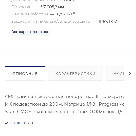
Объектив
—
5,7-205,2 мм
Наличие microSD
—
До 256 Гб
Защита от пыли/влаги/вандалозащита
—
IP67, IK10
Все характеристики
ОПИСАНИЕ
ХАРАКТЕРИСТИКИ
НАЛИЧИЕ
4МР уличная скоростная поворотная IP-камера с
ИК подсветкой до 200м, Матрица-1/1,8'' Progressive
Scan CMOS; Чувствительность- цвет:0.002лк@(F1,5,
AGC ВКЛ) ЧБ:, 0.0002 лк@(F1,5 AGC вкл), 2560 ×
1440@30к/с;Оптический зум: 36х ; Угол-: 59.8° - 2.0°;
WDR 120 дБ, Видео сжатие-Основной поток: H.265,