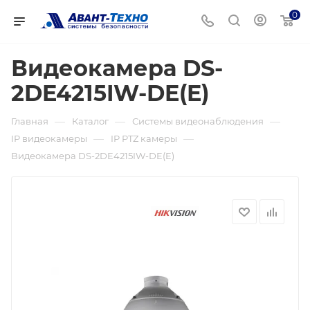
0
Видеокамера DS-
2DE4215IW-DE(E)
—
—
—
Главная
Каталог
Системы видеонаблюдения
—
—
IP видеокамеры
IP PTZ камеры
Видеокамера DS-2DE4215IW-DE(E)