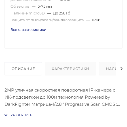
Объектив
—
5-75 мм
Наличие microSD
—
До 256 Гб
Защита от пыли/влаги/вандалозащита
—
IP66
Все характеристики
ОПИСАНИЕ
ХАРАКТЕРИСТИКИ
НАЛИЧИЕ
2МР уличная скоростная поворотная IP-камера с
ИК-подсветкой до 100м технология Powered by
DarkFighter Матрица-1/2,8'' Progressive Scan CMOS ;
Чувствительность- цвет:0.005лк@(F1,6, AGC ВКЛ) ЧБ:,
0.001 лк@(F1,6 AGC вкл),1920 × 1080@30к/
с;Оптический зум:15х; Угол: 53.8° -4°;механический