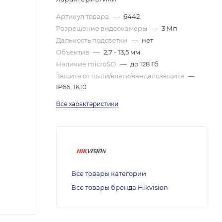
Артикул товара
—
6442
Разрешение видеокамеры
—
3 Мп
Дальность подсветки
—
нет
Объектив
—
2,7 - 13,5 мм
Наличие microSD
—
до 128 Гб
Защита от пыли/влаги/вандалозащита
—
IP66, IK10
Все характеристики
Все товары категории
Все товары бренда Hikvision