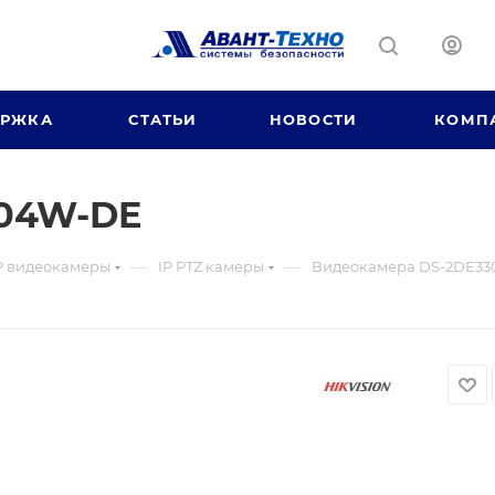
ЕРЖКА
СТАТЬИ
НОВОСТИ
КОМП
304W-DE
—
—
P видеокамеры
IP PTZ камеры
Видеокамера DS-2DE3