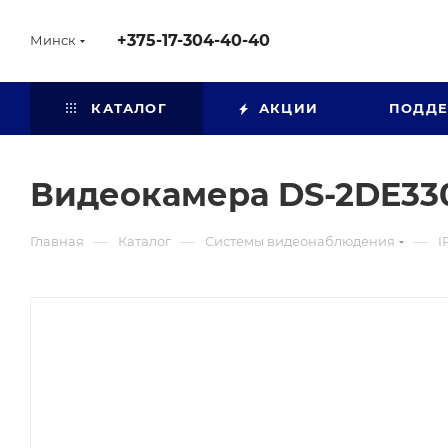
+375-17-304-40-40
Минск
КАТАЛОГ
АКЦИИ
ПОДД
Видеокамера DS-2DE3
—
—
—
Главная
Каталог
Системы видеонаблюдения
I