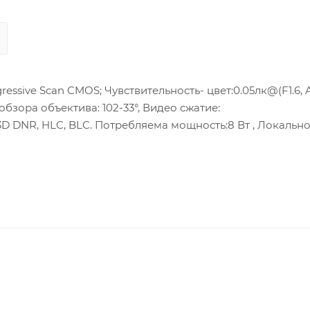
ressive Scan CMOS; Чувствительность- цвет:0.05лк@(F1.6,
 обзора объектива: 102-33°, Видео сжатие:
3D DNR, HLC, BLC. Потребляема мощность:8 Вт , Локальн
ащита- IP66, IK10; Рабочие условия:-30 °C-65 °C .