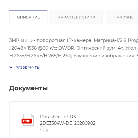
ОПИСАНИЕ
ХАРАКТЕРИСТИКИ
НАЛИЧИЕ
3MP мини- поворотная IP-камера. Матрица-1/2,8 Prog
, 2048× 1536 @30 к/с; DWDR, Оптический зум: 4х, Угол
H.265+/H.264+/H.265/H.264; Улучшение изображения-
хранилище- SD/SDHC/SDXC слот; Клиент-HIK-Connect; З
Документы
Datasheet-of-DS-
2DE3304W-DE_20200902
1 мб