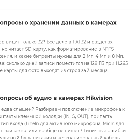
вопросы о хранении данных в камерах
ер видит только 32? Всё дело в FAT32 и разделах.
 не читает SD-карту, как форматирование в NTFS
ния, и какие битрейты нужны для 2 Мп, 4 Мп и 8 Мп.
а: сколько дней записи поместится на 128 ГБ при H.265
е карты для фото выходят из строя за 3 месяца.
опросы об аудио в камерах Hikvision
он едва слышен? Разбираем подключение микрофона к
контакты клеммной колодки (IN, G, OUT), припаять
 тип входа (LineIn для активного микрофона, MicIn для
т, заикается или вообще не пишет? Типичные ошибки
ульсный блок питания и неэкранированный кабель.