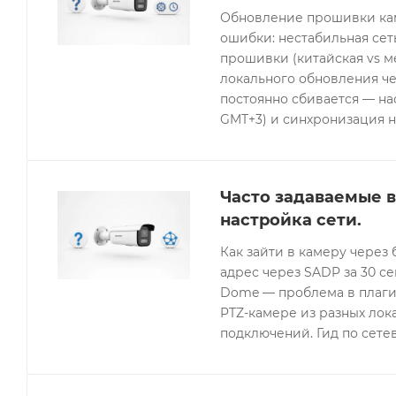
Обновление прошивки кам
ошибки: нестабильная се
прошивки (китайская vs 
локального обновления че
постоянно сбивается — нас
GMT+3) и синхронизация н
Часто задаваемые в
настройка сети.
Как зайти в камеру через 
адрес через SADP за 30 с
Dome — проблема в плагин
PTZ-камере из разных лок
подключений. Гид по сетев