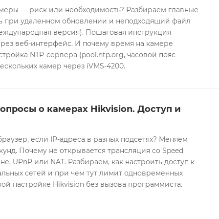
еры — риск или необходимость? Разбираем главные
ть при удаленном обновлении и неподходящий файл
международная версия). Пошаговая инструкция
рез веб-интерфейс. И почему время на камере
тройка NTP-сервера (pool.ntp.org, часовой пояс
ескольких камер через iVMS-4200.
опросы о камерах Hikvision. Доступ и
браузер, если IP-адреса в разных подсетях? Меняем
екунд. Почему не открывается трансляция со Speed
е, UPnP или NAT. Разбираем, как настроить доступ к
альных сетей и при чем тут лимит одновременных
ой настройке Hikvision без вызова программиста.