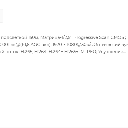
дсветкой 150м, Матрица-1/2,5'' Progressive Scan CMOS ;
.001 лк@(F1,6 AGC вкл), 1920 × 1080@30к/с;Оптический зум:
ой поток: H.265, H.264, H.264+,H.265+; MJPEG; Улучшение
вход/выход: 1/1, Тревожный вход/выход: 2/1, потребляема
C слот;Клиент-HIK-Connect;Защита- IP66 ; рабочие услов