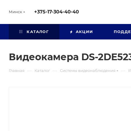
+375-17-304-40-40
Минск
КАТАЛОГ
АКЦИИ
ПОДД
Видеокамера DS-2DE523
—
—
—
Главная
Каталог
Системы видеонаблюдения
I