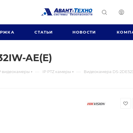
ЕРЖКА
СТАТЬИ
НОВОСТИ
КОМП
2IW-AE(E)
—
—
P видеокамеры
IP PTZ камеры
Видеокамера DS-2DE523