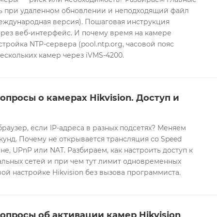
ть при удаленном обновлении и неподходящий файл
международная версия). Пошаговая инструкция
рез веб-интерфейс. И почему время на камере
тройка NTP-сервера (pool.ntp.org, часовой пояс
ескольких камер через iVMS-4200.
опросы о камерах Hikvision. Доступ и
браузер, если IP-адреса в разных подсетях? Меняем
екунд. Почему не открывается трансляция со Speed
е, UPnP или NAT. Разбираем, как настроить доступ к
альных сетей и при чем тут лимит одновременных
ой настройке Hikvision без вызова программиста.
опросы об активации камер Hikvision