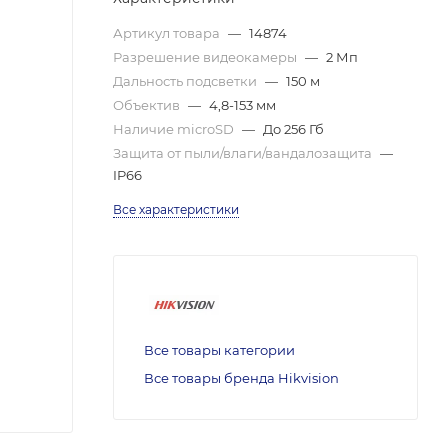
Артикул товара
—
14874
Разрешение видеокамеры
—
2 Мп
Дальность подсветки
—
150 м
Объектив
—
4,8-153 мм
Наличие microSD
—
До 256 Гб
Защита от пыли/влаги/вандалозащита
—
IP66
Все характеристики
Все товары категории
Все товары бренда Hikvision