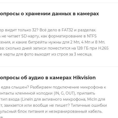
вопросы о хранении данных в камерах
ер видит только 32? Всё дело в FAT32 и разделах.
 не читает SD-карту, как форматирование в NTFS
ния, и какие битрейты нужны для 2 Мп, 4 Мп и 8 Мп.
а: сколько дней записи поместится на 128 ГБ при H.265
е карты для фото выходят из строя за 3 месяца.
опросы об аудио в камерах Hikvision
он едва слышен? Разбираем подключение микрофона к
контакты клеммной колодки (IN, G, OUT), припаять
 тип входа (LineIn для активного микрофона, MicIn для
т, заикается или вообще не пишет? Типичные ошибки
ульсный блок питания и неэкранированный кабель.
е.