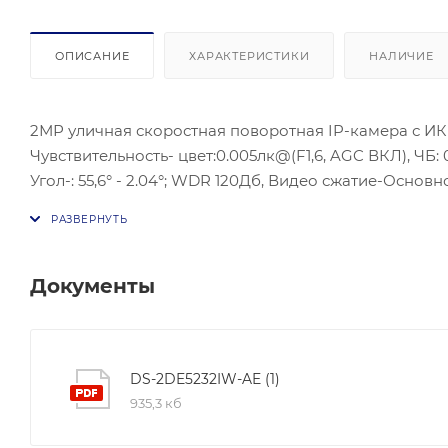
ОПИСАНИЕ
ХАРАКТЕРИСТИКИ
НАЛИЧИЕ
2МР уличная скоростная поворотная IP-камера с ИК по
Чувствительность- цвет:0.005лк@(F1,6, AGC ВКЛ), ЧБ: 0
Угол-: 55,6° - 2.04°; WDR 120Дб, Видео сжатие-Основн
изображения-3D DNR; BLC/HLC/Defog/EIS/ ROI; Аудио 
мощность: 30 Вт, Локальное хранилище- SD/SDHC/SDX
- +65 °C.
Документы
DS-2DE5232IW-AE (1)
935,3 кб