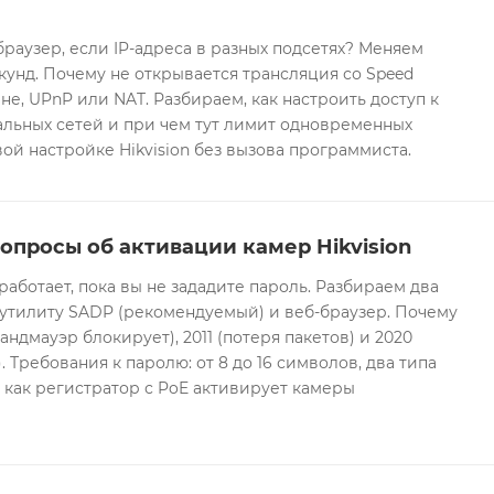
браузер, если IP-адреса в разных подсетях? Меняем
екунд. Почему не открывается трансляция со Speed
е, UPnP или NAT. Разбираем, как настроить доступ к
альных сетей и при чем тут лимит одновременных
ой настройке Hikvision без вызова программиста.
опросы об активации камер Hikvision
 работает, пока вы не зададите пароль. Разбираем два
 утилиту SADP (рекомендуемый) и веб-браузер. Почему
андмауэр блокирует), 2011 (потеря пакетов) и 2020
 Требования к паролю: от 8 до 16 символов, два типа
И как регистратор с PoE активирует камеры