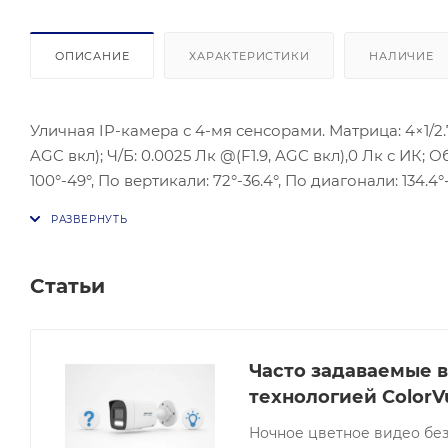
ОПИСАНИЕ
ХАРАКТЕРИСТИКИ
НАЛИЧИЕ
Уличная IP-камера с 4-мя сенсорами. Матрица: 4×1/2.7’
AGC вкл); Ч/Б: 0.0025 Лк @(F1.9, AGC вкл),0 Лк с ИК; 
100°-49°, По вертикали: 72°-36.4°, По диагонали: 134.4
Максимальное разрешение: 2560×1920; Основной поток
дБ, BLC, HLC, 3D DNR, Defog, EIS; ONVIF(PROFILE S,PR
100M/1000M Ethernet; RS-485; Аудиовход; Аудиовыхо
128Гб; Питание: DC 12 В ±20%, AC 24 В ±20%, PoE (802.
Статьи
соответственно; ИК-подсветка: до 30 м; Рабочие услов
IK10; Материал корпуса: металл; Размеры: Ø250×114.9 мм
Часто задаваемые в
технологией ColorV
Ночное цветное видео без