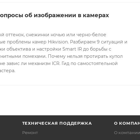
вопросы об изображении в камерах
ый оттенок, снежинки ночью или черно-белое
е проблемы камер Hikvision. Разбираем 9 ситуаций и
ки объектива и настройки Smart IR до борьбы с
гнитными помехами. Почему нельзя протирать купол
не завис ли механизм ICR. Гид по самостоятельной
астера.
ТЕХНИЧЕСКАЯ ПОДДЕРЖКА
О КОМПА
Ремонт
О компани