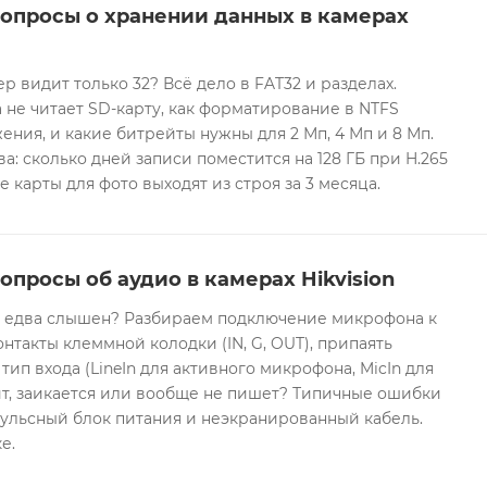
вопросы о хранении данных в камерах
ер видит только 32? Всё дело в FAT32 и разделах.
 не читает SD-карту, как форматирование в NTFS
ния, и какие битрейты нужны для 2 Мп, 4 Мп и 8 Мп.
а: сколько дней записи поместится на 128 ГБ при H.265
е карты для фото выходят из строя за 3 месяца.
опросы об аудио в камерах Hikvision
он едва слышен? Разбираем подключение микрофона к
контакты клеммной колодки (IN, G, OUT), припаять
 тип входа (LineIn для активного микрофона, MicIn для
т, заикается или вообще не пишет? Типичные ошибки
ульсный блок питания и неэкранированный кабель.
е.