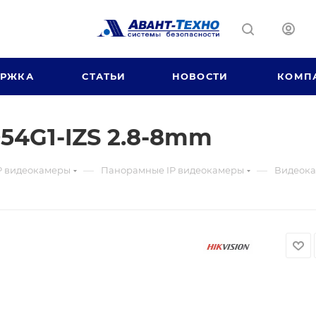
ЕРЖКА
СТАТЬИ
НОВОСТИ
КОМП
54G1-IZS 2.8-8mm
—
—
P видеокамеры
Панорамные IP видеокамеры
Видеока