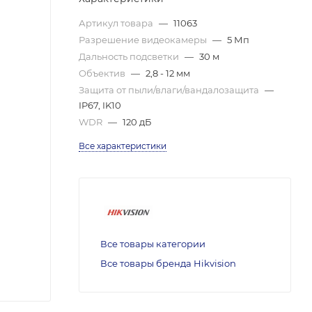
Артикул товара
—
11063
Разрешение видеокамеры
—
5 Мп
Дальность подсветки
—
30 м
Объектив
—
2,8 - 12 мм
Защита от пыли/влаги/вандалозащита
—
IP67, IK10
WDR
—
120 дБ
Все характеристики
Все товары категории
Все товары бренда Hikvision