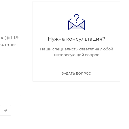
к @(F1.9,
Нужна консультация?
онтали:
Наши специалисты ответят на любой
интересующий вопрос
WDR 120
45
DXC до
ЗАДАТЬ ВОПРОС
а: IP67,