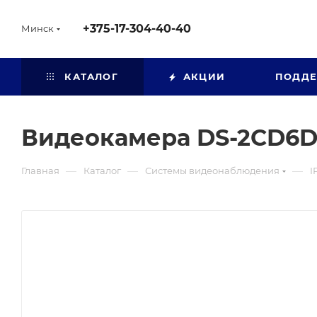
+375-17-304-40-40
Минск
КАТАЛОГ
АКЦИИ
ПОДД
Видеокамера DS-2CD6D
—
—
—
Главная
Каталог
Системы видеонаблюдения
I