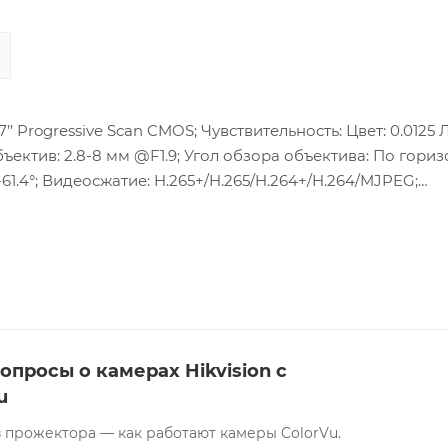
’ Progressive Scan CMOS; Чувствительность: Цвет: 0.0125 Л
Объектив: 2.8-8 мм @F1.9; Угол обзора объектива: По гориз
°-61.4°; Видеосжатие: H.265+/H.265/H.264+/H.264/MJPEG;
: 25 к/с; Видеосжатие: H.265+/H.265/H.264+/H.264; SVC; 
OFILE G, PROFILE T), ISAPI, SDK; Сетевой интерфейс: 1 RJ
д; Тревожные интерфейсы: 2/2; Слот для microSD/SDHC/S
3at, калсс4); Потребляемая мощность: 22 Вт, 22 Вт, 19 Вт
ия: -30…+60 °C, влажность до 95% (без конденсата); Защит
; Вес: 2.2 кг.
опросы о камерах Hikvision с
u
 прожектора — как работают камеры ColorVu.