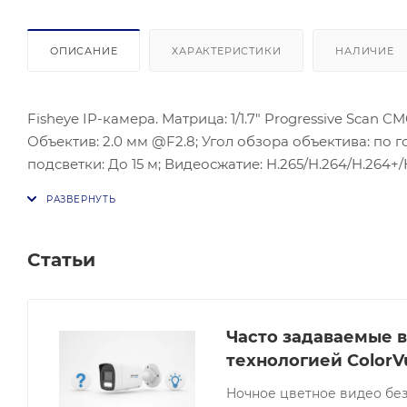
ОПИСАНИЕ
ХАРАКТЕРИСТИКИ
НАЛИЧИЕ
Fisheye IP-камера. Матрица: 1/1.7" Progressive Scan CM
Объектив: 2.0 мм @F2.8; Угол обзора объектива: по го
подсветки: До 15 м; Видеосжатие: H.265/H.264/H.264
поток: 20 к/с; DWDR, 3D DNR, BLC, HLC, Антитуман; ONVI
Ethernet; Встроенный микрофон: 2; Встроенный дина
выход; Слот для microSD/SDHC/SDXC до 256 Гб; Питани
В DC, 0.9 А, макс. 10.8 Вт, PoE (802.3at, 42.5-57 В), 0.3
Статьи
(без конденсата); Материал корпуса: Металл; Защита: IK
Часто задаваемые в
технологией ColorV
Ночное цветное видео без