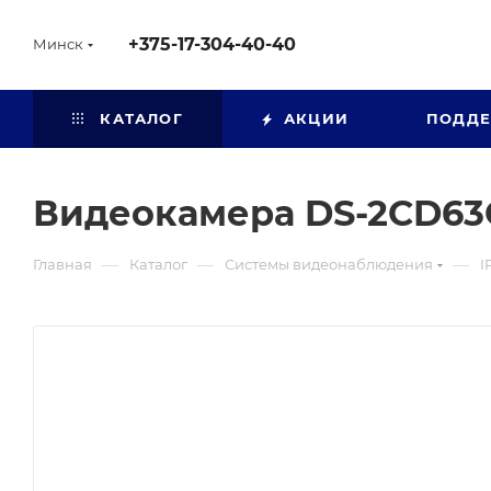
+375-17-304-40-40
Минск
КАТАЛОГ
АКЦИИ
ПОДД
Видеокамера DS-2CD63
—
—
—
Главная
Каталог
Системы видеонаблюдения
I