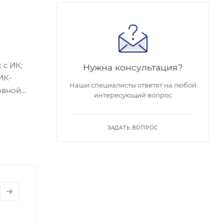
 с ИК;
Нужна консультация?
ИК-
Наши специалисты ответят на любой
новной
интересующий вопрос
 10M/100M
ход/ 1
ность: 12
ЗАДАТЬ ВОПРОС
о 95 %