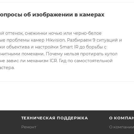
вопросы об изображении в камерах
ый оттенок, снежинки ночью или черно-белое
е проблемы камер Hikvision. Разбираем 9 ситуаций и
ки объектива и настройки Smart IR до борьбы с
гнитными помехами. Почему нельзя протирать купол
не завис ли механизм ICR. Гид по самостоятельной
астера.
ТЕХНИЧЕСКАЯ ПОДДЕРЖКА
О КОМПА
Ремонт
О компани