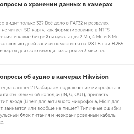
вопросы о хранении данных в камерах
ер видит только 32? Всё дело в FAT32 и разделах.
 не читает SD-карту, как форматирование в NTFS
ния, и какие битрейты нужны для 2 Мп, 4 Мп и 8 Мп.
а: сколько дней записи поместится на 128 ГБ при H.265
е карты для фото выходят из строя за 3 месяца.
опросы об аудио в камерах Hikvision
он едва слышен? Разбираем подключение микрофона к
контакты клеммной колодки (IN, G, OUT), припаять
 тип входа (LineIn для активного микрофона, MicIn для
т, заикается или вообще не пишет? Типичные ошибки
ульсный блок питания и неэкранированный кабель.
е.