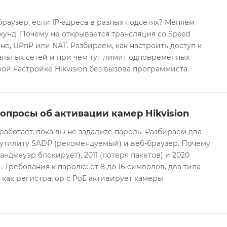
браузер, если IP-адреса в разных подсетях? Меняем
екунд. Почему не открывается трансляция со Speed
е, UPnP или NAT. Разбираем, как настроить доступ к
альных сетей и при чем тут лимит одновременных
ой настройке Hikvision без вызова программиста.
опросы об активации камер Hikvision
 работает, пока вы не зададите пароль. Разбираем два
 утилиту SADP (рекомендуемый) и веб-браузер. Почему
андмауэр блокирует), 2011 (потеря пакетов) и 2020
 Требования к паролю: от 8 до 16 символов, два типа
И как регистратор с PoE активирует камеры