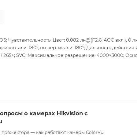
OS; Чувствительность: Цвет: 0.082 лк@(F2.6, AGC вкл.), 0 лк
ризонтали: 180°, по вертикали: 180°; Дальность действия 
+/H.265+; SVC; Максимальное разрешение: 4000×3000; Ос
F (Profile S, Profile G), ISAPI; Сетевой интерфейс: 1 RJ45
мик; Аудиовход; Аудиовыход; Тревожные интерфейсы: 1 в
е: DC12 В ±20%, PoE: 802.3at, Класс 0; Потребляемая мощ
-0.2 А, макс. 12 Вт; Рабочие условия: -40…+60 °C, влажность д
10, IP67; Размеры: Ø167×152.8×55 мм; Вес: 1.4 кг.
опросы о камерах Hikvision с
u
 прожектора — как работают камеры ColorVu.