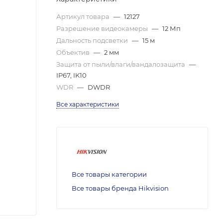
Артикул товара
—
12127
Разрешение видеокамеры
—
12 Мп
Дальность подсветки
—
15 м
Объектив
—
2 мм
Защита от пыли/влаги/вандалозащита
—
IP67, IK10
WDR
—
DWDR
Все характеристики
Все товары категории
Все товары бренда Hikvision