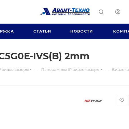
ЕРЖКА
СТАТЬИ
НОВОСТИ
КОМП
C5G0E-IVS(B) 2mm
—
—
P видеокамеры
Панорамные IP видеокамеры
Видеока