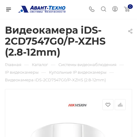
0
Видеокамера iDS-
2CD7547G0/P-XZHS
(2.8-12mm)
—
—
—
Главная
Каталог
Системы видеонаблюдения
—
—
IP видеокамеры
Купольные IP видеокамеры
Видеокамера iDS-2CD7547G0/P-XZHS (2.8-12mm)