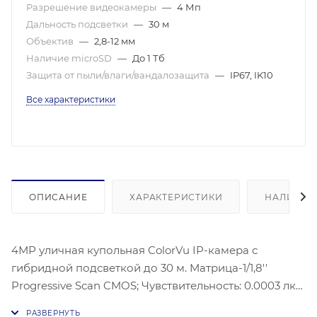
Разрешение видеокамеры
—
4 Мп
Дальность подсветки
—
30 м
Объектив
—
2,8-12 мм
Наличие microSD
—
До 1 Тб
Защита от пыли/влаги/вандалозащита
—
IP67, IK10
Все характеристики
ОПИСАНИЕ
ХАРАКТЕРИСТИКИ
НАЛИЧИЕ
4МР уличная купольная ColorVu IP-камера с
гибридной подсветкой до 30 м. Матрица-1/1,8''
Progressive Scan CMOS; Чувствительность: 0.0003 лк
@(F1.0, AGC вкл) Ч/б:0,0001лк@(F1.0, AGC вкл), Угол