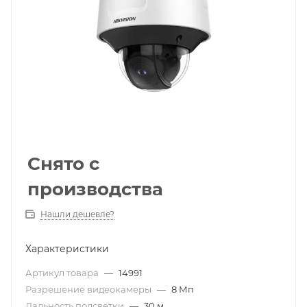
Снято с
производства
Нашли дешевле?
Характеристики
Артикул товара
—
14991
Разрешение видеокамеры
—
8 Мп
Дальность подсветки
—
30 м