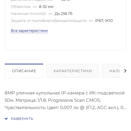
Объектив
—
8-32 мм
Наличие microSD
—
До 256 Гб
Защита от пыли/влаги/вандалозащита
—
IP67, IK10
Все характеристики
ОПИСАНИЕ
ХАРАКТЕРИСТИКИ
НАЛИЧИЕ
8МР уличная купольная IP-камера с ИК-подсветкой
50м. Матрица: 1/1.8; Progressive Scan CMOS;
Чувствительность: Цвет: 0,007 лк @ (F1.2, AGC вкл.), 0
лк с ИК; Угол обзора: По горизонтали: 39° - 15,6°, По
вертикали: 21,8° - 8,9°, По диагонали:45°- 17,8; ИК-
подсветка: До 50 м; Разрешение: 3840 × 2160;