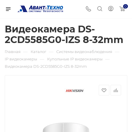
0
Видеокамера DS-
2CD5585G0-IZS 8-32mm
—
—
—
Главная
Каталог
Системы видеонаблюдения
—
—
IP видеокамеры
Купольные IP видеокамеры
Видеокамера DS-2CD5585G0-IZS 8-32mm