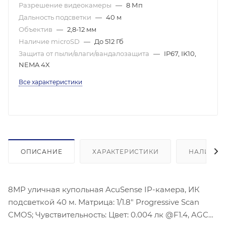
Разрешение видеокамеры
—
8 Мп
Дальность подсветки
—
40 м
Объектив
—
2,8-12 мм
Наличие microSD
—
До 512 Гб
Защита от пыли/влаги/вандалозащита
—
IP67, IK10,
NEMA 4X
Все характеристики
ОПИСАНИЕ
ХАРАКТЕРИСТИКИ
НАЛИЧИЕ
8МР уличная купольная AcuSense IP-камера, ИК
подсветкой 40 м. Матрица: 1/1.8″ Progressive Scan
CMOS; Чувствительность: Цвет: 0.004 лк @F1.4, AGC