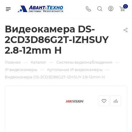
0
Видеокамера DS-
2CD3D86G2T-IZHSUY
2.8-12mm H
—
—
—
Главная
Каталог
Системы видеонаблюдения
—
—
IP видеокамеры
Купольные IP видеокамеры
Видеокамера DS-2CD3D86G2T-IZHSUY 2.8-12mm H