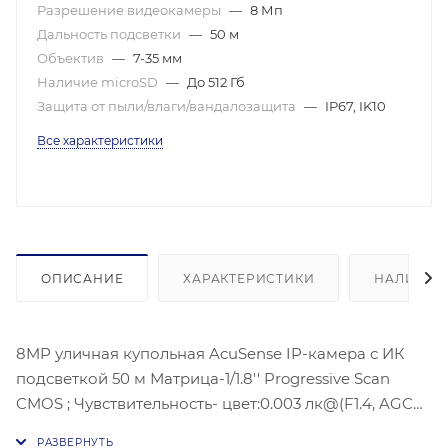
Разрешение видеокамеры
—
8 Мп
Дальность подсветки
—
50 м
Объектив
—
7-35 мм
Наличие microSD
—
До 512 Гб
Защита от пыли/влаги/вандалозащита
—
IP67, IK10
Все характеристики
ОПИСАНИЕ
ХАРАКТЕРИСТИКИ
НАЛИЧИЕ
8MP уличная купольная AcuSense IP-камера с ИК
подсветкой 50 м Матрица-1/1.8'' Progressive Scan
CMOS ; Чувствительность- цвет:0.003 лк@(F1.4, AGC
ВКЛ), Угол обзора объектива: по горизонтали: 42-15°,