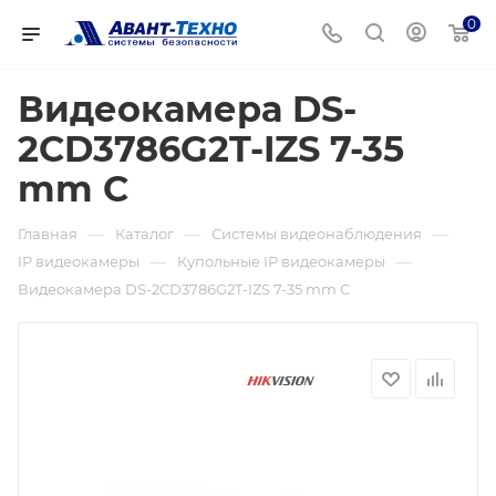
0
Видеокамера DS-
2CD3786G2T-IZS 7-35
mm C
—
—
—
Главная
Каталог
Системы видеонаблюдения
—
—
IP видеокамеры
Купольные IP видеокамеры
Видеокамера DS-2CD3786G2T-IZS 7-35 mm C