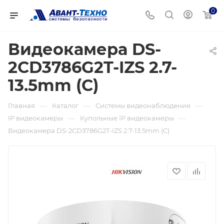
0
Видеокамера DS-
2CD3786G2T-IZS 2.7-
13.5mm (C)
—
—
—
Главная
Каталог
Системы видеонаблюдения
—
—
IP видеокамеры
Купольные IP видеокамеры
Видеокамера DS-2CD3786G2T-IZS 2.7-13.5mm (C)