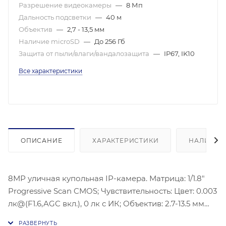
Разрешение видеокамеры
—
8 Мп
Дальность подсветки
—
40 м
Объектив
—
2,7 - 13,5 мм
Наличие microSD
—
До 256 Гб
Защита от пыли/влаги/вандалозащита
—
IP67, IK10
Все характеристики
ОПИСАНИЕ
ХАРАКТЕРИСТИКИ
НАЛИЧИЕ
8МР уличная купольная IP-камера. Матрица: 1/1.8"
Progressive Scan CMOS; Чувствительность: Цвет: 0.003
лк@(F1.6,AGC вкл.), 0 лк с ИК; Объектив: 2.7-13.5 мм
@F1.9; Угол обзора объектива: по горизонтали: