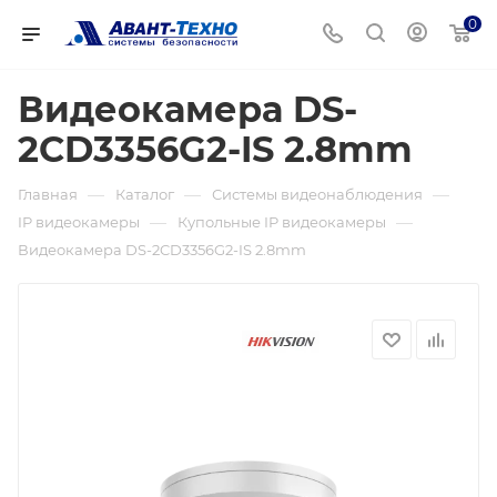
0
Видеокамера DS-
2CD3356G2-IS 2.8mm
—
—
—
Главная
Каталог
Системы видеонаблюдения
—
—
IP видеокамеры
Купольные IP видеокамеры
Видеокамера DS-2CD3356G2-IS 2.8mm