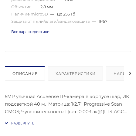
Объектив
—
2,8 мм
Наличие microSD
—
До 256 Гб
Защита от пыли/влаги/вандалозащита
—
IP67
Все характеристики
ОПИСАНИЕ
ХАРАКТЕРИСТИКИ
НАЛИЧИЕ
5MP уличная AcuSense IP-камера в корпусе шар, ИК
подсветкой 40 м. Матрица: 1/2.7" Progressive Scan
CMOS; Чувствительность: Цвет: 0.003 лк@(F1.4,AGC
вкл.), 0 лк с ИК; Угол обзора объектива: по
горизонтали: 97°, по вертикали: 71°, по диагонали:
129°; Максимальное разрешение: 2592×1944;