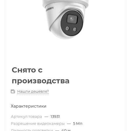
Снято с
производства
Нашли дешевле?
Характеристики
Артикул товара
—
13931
Разрешение видеокамеры
—
5 Мп
Дальность подсветки
—
40 м