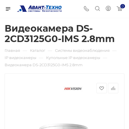
0
Видеокамера DS-
2CD3125G0-IMS 2.8mm
—
—
—
Главная
Каталог
Системы видеонаблюдения
—
—
IP видеокамеры
Купольные IP видеокамеры
Видеокамера DS-2CD3125G0-IMS 2.8mm