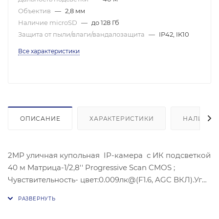
Объектив
—
2,8 мм
Наличие microSD
—
до 128 Гб
Защита от пыли/влаги/вандалозащита
—
IP42, IK10
Все характеристики
ОПИСАНИЕ
ХАРАКТЕРИСТИКИ
НАЛИЧИЕ
2MP уличная купольная IP-камера с ИК подсветкой
40 м Матрица-1/2,8'' Progressive Scan CMOS ;
Чувствительность- цвет:0.009лк@(F1.6, AGC ВКЛ).Угол
обзора объектива: по горизонтали:108°, по
вертикали: 58°, по диагонали: 128°,
Видеосжатие: H.265/H.264/H.264+/H.265+;