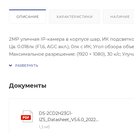
ОПИСАНИЕ
ХАРАКТЕРИСТИКИ
НАЛИЧИЕ
2MP уличная IP-камера в корпусе шар, ИК подсветкой 
Цв. 0.018лк (F1,6, AGC вкл.), 0лк с ИК; Угол обзора объ
Максимальное разрешение: (1920 × 1080), 30 к/с; Ул
10M/100M Ethernet; Тревожный вход/выход: 1/1, Аудио 
мощность: 11,5 Вт макс.; Рабочие условия: -30 °C…+60 
Документы
DS-2CD2H23G1-
IZS_Datasheet_V5.6.0_20220628
1,3 мб