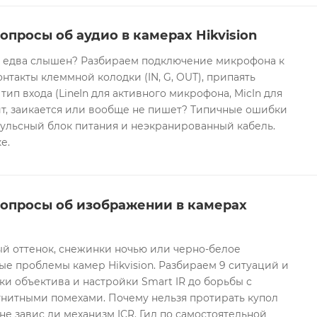
опросы об аудио в камерах Hikvision
он едва слышен? Разбираем подключение микрофона к
контакты клеммной колодки (IN, G, OUT), припаять
 тип входа (LineIn для активного микрофона, MicIn для
т, заикается или вообще не пишет? Типичные ошибки
ульсный блок питания и неэкранированный кабель.
е.
вопросы об изображении в камерах
ый оттенок, снежинки ночью или черно-белое
е проблемы камер Hikvision. Разбираем 9 ситуаций и
ки объектива и настройки Smart IR до борьбы с
гнитными помехами. Почему нельзя протирать купол
не завис ли механизм ICR. Гид по самостоятельной