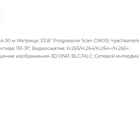
30 м Матрица: 1/2,8’’ Progressive Scan CMOS; Чувствител
ектива: 110-31°, Видеосжатие: H.265/H.264/H.264+/H.265+;
учшение изображения-3D DNR; BLC/HLC; Сетевой интерфейс
вход/выход:1/1, Питание: DC12В ± 25%/PoE(802.3af); Потре
°C, влажность 95% или меньше (без конденсата); Защита: IP