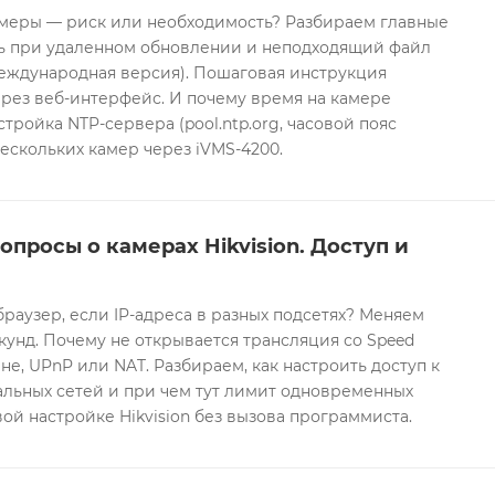
еры — риск или необходимость? Разбираем главные
ть при удаленном обновлении и неподходящий файл
международная версия). Пошаговая инструкция
рез веб-интерфейс. И почему время на камере
тройка NTP-сервера (pool.ntp.org, часовой пояс
ескольких камер через iVMS-4200.
опросы о камерах Hikvision. Доступ и
браузер, если IP-адреса в разных подсетях? Меняем
екунд. Почему не открывается трансляция со Speed
е, UPnP или NAT. Разбираем, как настроить доступ к
альных сетей и при чем тут лимит одновременных
ой настройке Hikvision без вызова программиста.