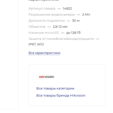
Артикул товара
—
14822
Разрешение видеокамеры
—
2 Мп
Дальность подсветки
—
30 м
Объектив
—
2,8-12 мм
Наличие microSD
—
до 128 Гб
Защита от пыли/влаги/вандалозащита
—
IP67, IK10
Все характеристики
Все товары категории
Все товары бренда Hikvision