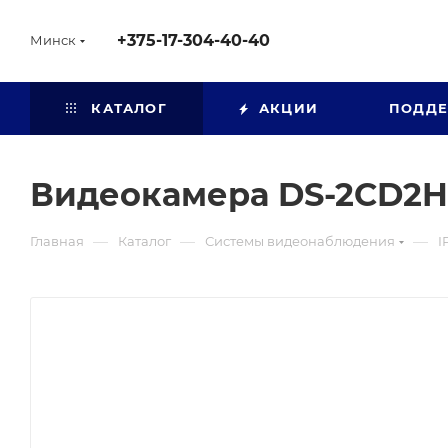
+375-17-304-40-40
Минск
КАТАЛОГ
АКЦИИ
ПОДД
Видеокамера DS-2CD2H2
—
—
—
Главная
Каталог
Системы видеонаблюдения
I