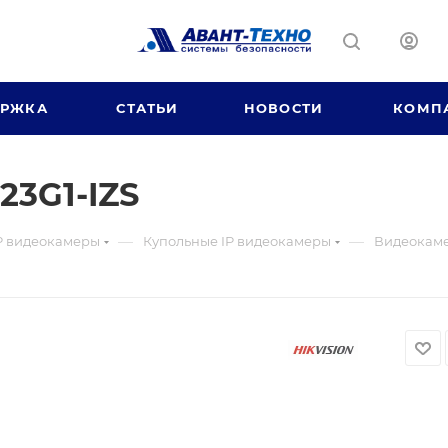
ЕРЖКА
СТАТЬИ
НОВОСТИ
КОМП
3G1-IZS
—
—
P видеокамеры
Купольные IP видеокамеры
Видеокаме