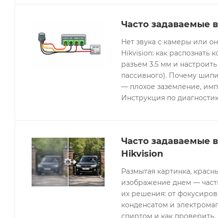
Часто задаваемые в
Нет звука с камеры или 
Hikvision: как распознать 
разъем 3.5 мм и настроить
пассивного). Почему шипи
— плохое заземление, имп
Инструкция по диагностик
Часто задаваемые 
Hikvision
Размытая картинка, красн
изображение днем — часты
их решения: от фокусиров
конденсатом и электрома
спиртом и как проверить, 