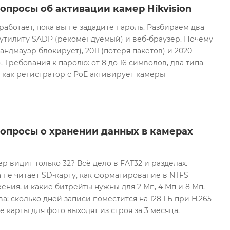
опросы об активации камер Hikvision
 работает, пока вы не зададите пароль. Разбираем два
 утилиту SADP (рекомендуемый) и веб-браузер. Почему
андмауэр блокирует), 2011 (потеря пакетов) и 2020
 Требования к паролю: от 8 до 16 символов, два типа
И как регистратор с PoE активирует камеры
вопросы о хранении данных в камерах
ер видит только 32? Всё дело в FAT32 и разделах.
 не читает SD-карту, как форматирование в NTFS
ния, и какие битрейты нужны для 2 Мп, 4 Мп и 8 Мп.
а: сколько дней записи поместится на 128 ГБ при H.265
е карты для фото выходят из строя за 3 месяца.