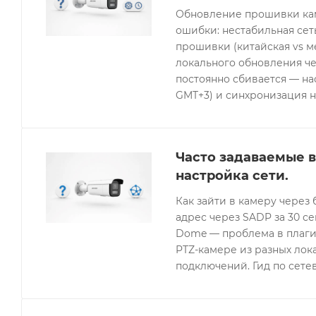
Обновление прошивки кам
ошибки: нестабильная се
прошивки (китайская vs 
локального обновления че
постоянно сбивается — нас
GMT+3) и синхронизация н
Часто задаваемые в
настройка сети.
Как зайти в камеру через 
адрес через SADP за 30 с
Dome — проблема в плагин
PTZ-камере из разных лок
подключений. Гид по сетев