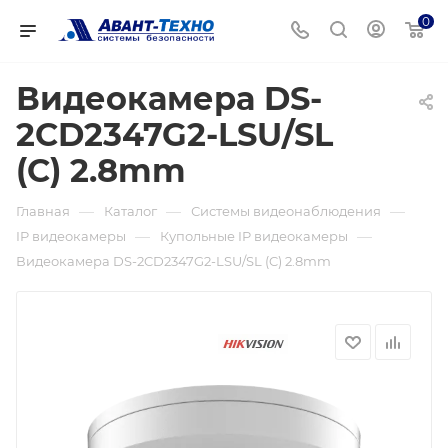
0
Видеокамера DS-
2CD2347G2-LSU/SL
(C) 2.8mm
—
—
—
Главная
Каталог
Системы видеонаблюдения
—
—
IP видеокамеры
Купольные IP видеокамеры
Видеокамера DS-2CD2347G2-LSU/SL (C) 2.8mm