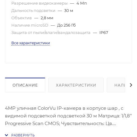
Разрешение видеокамеры
—
4 Мп
Дальность подсветки
—
30 м
Объектив
—
2,8 мм
Наличие microSD
—
До 256 Гб
Защита от пыли/влаги/вандалозащита
—
IP67
Все характеристики
ОПИСАНИЕ
ХАРАКТЕРИСТИКИ
НАЛИЧИЕ
4MP уличная ColorVu IP-камера в корпусе шар , с
видимой подсветкой подсветкой 30 м Матрица: 1/1,8’’
Progressive Scan CMOS; Чувствительность: Цв.
0.0005лк@(F1,6,AGC вкл.), 0лк с ИК; Угол обзора