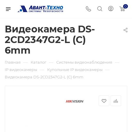
0
Видеокамера DS-
2CD2347G2-L (C)
6mm
—
—
—
Главная
Каталог
Системы видеонаблюдения
—
—
IP видеокамеры
Купольные IP видеокамеры
Видеокамера DS-2CD2347G2-L (C) 6mm