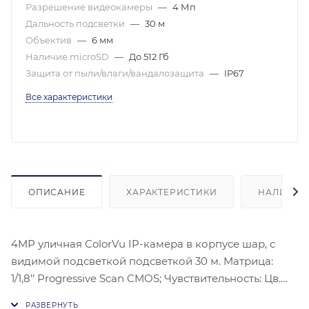
Разрешение видеокамеры
—
4 Мп
Дальность подсветки
—
30 м
Объектив
—
6 мм
Наличие microSD
—
До 512 Гб
Защита от пыли/влаги/вандалозащита
—
IP67
Все характеристики
ОПИСАНИЕ
ХАРАКТЕРИСТИКИ
НАЛИЧИЕ
4MP уличная ColorVu IP-камера в корпусе шар, с
видимой подсветкой подсветкой 30 м. Матрица:
1/1,8’’ Progressive Scan CMOS; Чувствительность: Цв.
0.0005лк@(F1,0,AGC вкл.), 0лк с ИК; Угол обзора