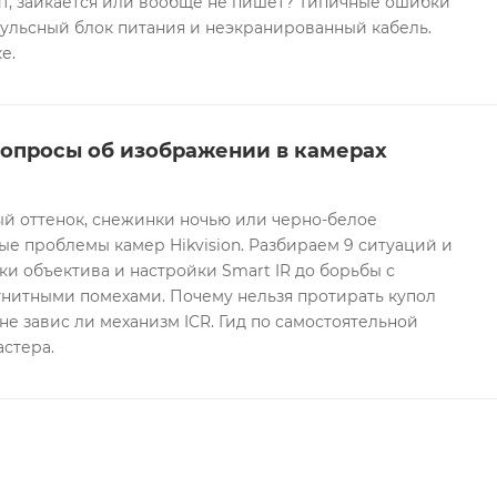
т, заикается или вообще не пишет? Типичные ошибки
ульсный блок питания и неэкранированный кабель.
е.
вопросы об изображении в камерах
ый оттенок, снежинки ночью или черно-белое
е проблемы камер Hikvision. Разбираем 9 ситуаций и
ки объектива и настройки Smart IR до борьбы с
гнитными помехами. Почему нельзя протирать купол
не завис ли механизм ICR. Гид по самостоятельной
астера.