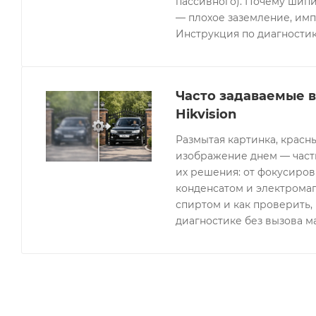
пассивного). Почему шипи
— плохое заземление, имп
Инструкция по диагностик
Часто задаваемые 
Hikvision
Размытая картинка, красн
изображение днем — часты
их решения: от фокусиров
конденсатом и электрома
спиртом и как проверить, 
диагностике без вызова м