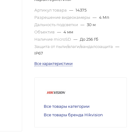
Артикул товара
—
14375
Разрешение видеокамеры
—
4 Мп
Дальность подсветки
—
30 м
Объектив
—
4 мм
Наличие microSD
—
До 256 Гб
Защита от пыли/влаги/вандалозащита
—
IP67
Все характеристики
Все товары категории
Все товары бренда Hikvision