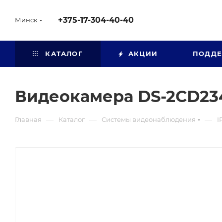
+375-17-304-40-40
Минск
КАТАЛОГ
АКЦИИ
ПОДД
Видеокамера DS-2CD23
—
—
—
Главная
Каталог
Системы видеонаблюдения
I