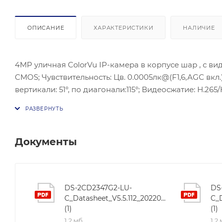
ОПИСАНИЕ
ХАРАКТЕРИСТИКИ
НАЛИЧИЕ
4MP уличная ColorVu IP-камера в корпусе шар , с вид
CMOS; Чувствительность: Цв. 0.0005лк@(F1,6,AGC вкл.)
вертикали: 51°, по диагонали:115°; Видеосжатие: H.26
к/с; BLC/HLC/3D DNRC; ONVIF(PROFILE S,PROFILE G), I
DC12В ± 25%/PoE(802.3af); Потребляемая мощность: 7,6
меньше (без конденсата); Защита: IP67; Материал корпу
Документы
DS-2CD2347G2-LU-
DS
C_Datasheet_V5.5.112_20220114
C_D
(1)
(1)
1,2 мб
1,2