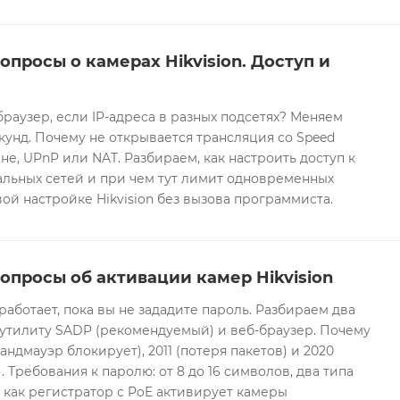
опросы о камерах Hikvision. Доступ и
браузер, если IP-адреса в разных подсетях? Меняем
екунд. Почему не открывается трансляция со Speed
е, UPnP или NAT. Разбираем, как настроить доступ к
альных сетей и при чем тут лимит одновременных
ой настройке Hikvision без вызова программиста.
опросы об активации камер Hikvision
 работает, пока вы не зададите пароль. Разбираем два
 утилиту SADP (рекомендуемый) и веб-браузер. Почему
андмауэр блокирует), 2011 (потеря пакетов) и 2020
 Требования к паролю: от 8 до 16 символов, два типа
И как регистратор с PoE активирует камеры