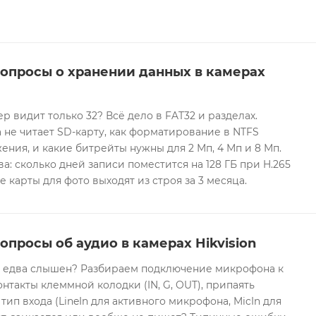
вопросы о хранении данных в камерах
ер видит только 32? Всё дело в FAT32 и разделах.
 не читает SD-карту, как форматирование в NTFS
ния, и какие битрейты нужны для 2 Мп, 4 Мп и 8 Мп.
а: сколько дней записи поместится на 128 ГБ при H.265
е карты для фото выходят из строя за 3 месяца.
опросы об аудио в камерах Hikvision
он едва слышен? Разбираем подключение микрофона к
контакты клеммной колодки (IN, G, OUT), припаять
 тип входа (LineIn для активного микрофона, MicIn для