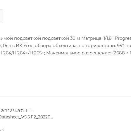
имой подсветкой подсветкой 30 м Матрица: 1/1,8’’ Progres
, 0лк с ИК;Угол обзора объектива: по горизонтали: 95°, п
5/H.264/H.264+/H.265+; Максимальное разрешение: (2688 × 1
SAPI; Сетевой интерфейс: 1 RJ45 10M/100M Ethernet; Пита
 Вт макс.; Рабочие условия: -30 °C…+60 °C, влажность 95
са: Металл ; Размеры:Ø 138.3 × 126.3 m мм; Вес: 0,759кг.
-2CD2347G2-LU-
atasheet_V5.5.112_20220114
 мб