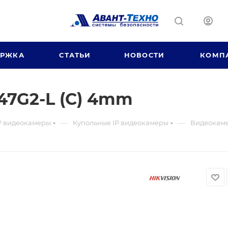
ЕРЖКА
СТАТЬИ
НОВОСТИ
КОМП
47G2-L (C) 4mm
—
—
P видеокамеры
Купольные IP видеокамеры
Видеокаме