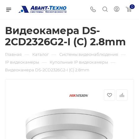
0
Видеокамера DS-
2CD2326G2-I (C) 2.8mm
—
—
—
Главная
Каталог
Системы видеонаблюдения
—
—
IP видеокамеры
Купольные IP видеокамеры
Видеокамера DS-2CD2326G2-I (C) 2.8mm