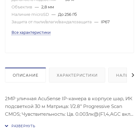
Объектив
—
2,8 мм
Наличие microSD
—
До 256 Гб
Защита от пыли/влаги/вандалозащита
—
IP67
Все характеристики
ОПИСАНИЕ
ХАРАКТЕРИСТИКИ
НАЛИЧИЕ
2MP уличная AcuSense IP-камера в корпусе шар, ИК
подсветкой 30 м Матрица: 1/2.8’’ Progressive Scan
CMOS; Чувствительность: Цв. 0.003лк@(F1,4,AGC вкл.),
0лк с ИК;Угол обзора объектива: по
горизонтали:107°, по вертикали:57°, по диагонали:
129°, Видеосжатие: H.265/H.264/H.264+/H.265+;