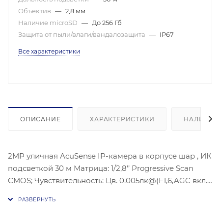
Объектив
—
2,8 мм
Наличие microSD
—
До 256 Гб
Защита от пыли/влаги/вандалозащита
—
IP67
Все характеристики
ОПИСАНИЕ
ХАРАКТЕРИСТИКИ
НАЛИЧИЕ
2MP уличная AcuSense IP-камера в корпусе шар , ИК
подсветкой 30 м Матрица: 1/2,8’’ Progressive Scan
CMOS; Чувствительность: Цв. 0.005лк@(F1,6,AGC вкл.),
0лк с ИК;Угол обзора объектива: по
горизонтали:107°, по вертикали:57°, по диагонали127°,
Видеосжатие: H.265/H.264/H.264+/H.265+;