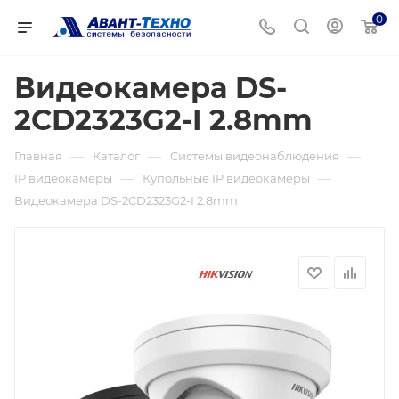
0
Видеокамера DS-
2CD2323G2-I 2.8mm
—
—
—
Главная
Каталог
Системы видеонаблюдения
—
—
IP видеокамеры
Купольные IP видеокамеры
Видеокамера DS-2CD2323G2-I 2.8mm