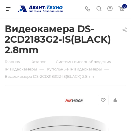
0
Видеокамера DS-
2CD2183G2-IS(BLACK)
2.8mm
—
—
—
Главная
Каталог
Системы видеонаблюдения
—
—
IP видеокамеры
Купольные IP видеокамеры
Видеокамера DS-2CD2183G2-IS(BLACK) 2.8mm