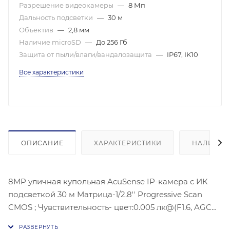
Разрешение видеокамеры
—
8 Мп
Дальность подсветки
—
30 м
Объектив
—
2,8 мм
Наличие microSD
—
До 256 Гб
Защита от пыли/влаги/вандалозащита
—
IP67, IK10
Все характеристики
ОПИСАНИЕ
ХАРАКТЕРИСТИКИ
НАЛИЧИЕ
8MP уличная купольная AcuSense IP-камера с ИК
подсветкой 30 м Матрица-1/2.8'' Progressive Scan
CMOS ; Чувствительность- цвет:0.005 лк@(F1.6, AGC
ВКЛ) Угол обзора объектива: по горизонтали:107°, по