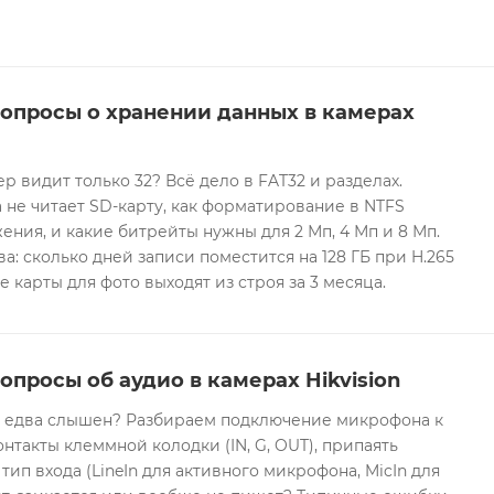
вопросы о хранении данных в камерах
ер видит только 32? Всё дело в FAT32 и разделах.
 не читает SD-карту, как форматирование в NTFS
ния, и какие битрейты нужны для 2 Мп, 4 Мп и 8 Мп.
а: сколько дней записи поместится на 128 ГБ при H.265
е карты для фото выходят из строя за 3 месяца.
опросы об аудио в камерах Hikvision
он едва слышен? Разбираем подключение микрофона к
контакты клеммной колодки (IN, G, OUT), припаять
 тип входа (LineIn для активного микрофона, MicIn для