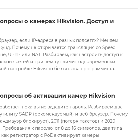
опросы о камерах Hikvision. Доступ и
браузер, если IP-адреса в разных подсетях? Меняем
екунд. Почему не открывается трансляция со Speed
е, UPnP или NAT. Разбираем, как настроить доступ к
альных сетей и при чем тут лимит одновременных
ой настройке Hikvision без вызова программиста.
опросы об активации камер Hikvision
 работает, пока вы не зададите пароль. Разбираем два
 утилиту SADP (рекомендуемый) и веб-браузер. Почему
андмауэр блокирует), 2011 (потеря пакетов) и 2020
 Требования к паролю: от 8 до 16 символов, два типа
И как регистратор с PoE активирует камеры