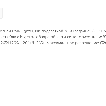
ией DarkFighter, ИК подсветкой 30 м Матрица: 1/2,4’’ Pr
л.), 0лк с ИК; Угол обзора объектива: по горизонтали: 83
 H.265/H.264/H.264+/H.265+; Максимальное разрешение: (32
ILE G), ISAPI; Сетевой интерфейс: 1 RJ45 10M/100M Ethern
ость: 7,5 Вт макс.; Рабочие условия: -30 °C…+60 °C, вла
териал корпуса: Металл ; Размеры: 121.4 × 92.2 мм; Вес: 0
л звука(подключение внешенго микрофона).