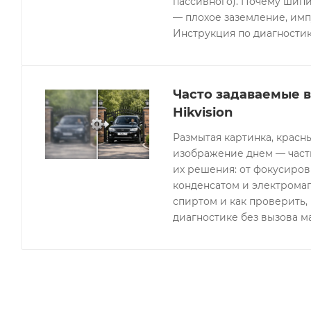
пассивного). Почему шипи
— плохое заземление, имп
Инструкция по диагностик
Часто задаваемые 
Hikvision
Размытая картинка, красн
изображение днем — часты
их решения: от фокусиров
конденсатом и электрома
спиртом и как проверить, 
диагностике без вызова м