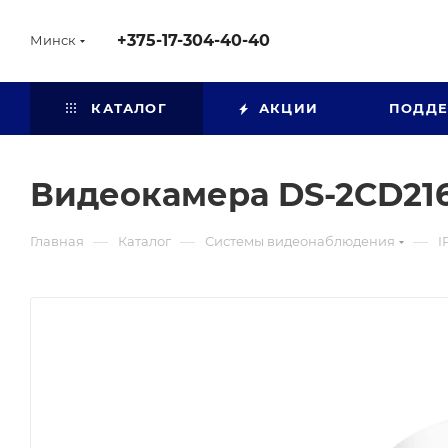
+375-17-304-40-40
Минск
КАТАЛОГ
АКЦИИ
ПОДД
Видеокамера DS-2CD216
—
—
—
Главная
Каталог
Системы видеонаблюдения
I