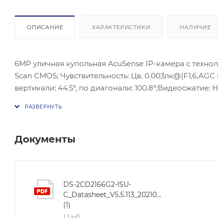
ОПИСАНИЕ
ХАРАКТЕРИСТИКИ
НАЛИЧИЕ
6MP уличная купольная AcuSense IP-камера с технолог
Scan CMOS; Чувствительность: Цв. 0.003лк@(F1,6,AGC вк
вертикали: 44.5°, по диагонали: 100.8°;Видеосжатие:
1800), 30 к/с; BLC/HLC/3D DNRC; ONVIF(PROFILE S,PROF
Питание: DC12В ± 25%/PoE(802.3af); Потребляемая мощн
95% или меньше (без конденсата); Защита: IP67,IK10; Ма
Тревожный вход/выход, встроенный микрофон, кана
Документы
DS-2CD2166G2-ISU-
C_Datasheet_V5.5.113_20210331
(1)
1,1 мб