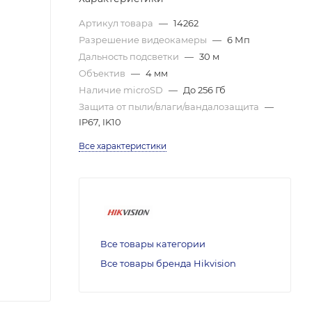
Артикул товара
—
14262
Разрешение видеокамеры
—
6 Мп
Дальность подсветки
—
30 м
Объектив
—
4 мм
Наличие microSD
—
До 256 Гб
Защита от пыли/влаги/вандалозащита
—
IP67, IK10
Все характеристики
Все товары категории
Все товары бренда Hikvision