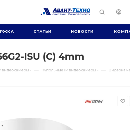
ЕРЖКА
СТАТЬИ
НОВОСТИ
КОМП
6G2-ISU (C) 4mm
—
—
P видеокамеры
Купольные IP видеокамеры
Видеокаме