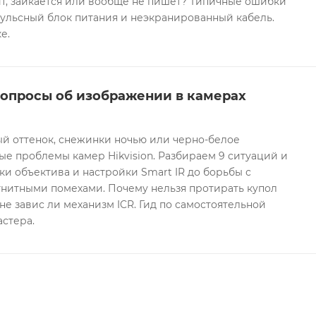
т, заикается или вообще не пишет? Типичные ошибки
ульсный блок питания и неэкранированный кабель.
е.
вопросы об изображении в камерах
ый оттенок, снежинки ночью или черно-белое
е проблемы камер Hikvision. Разбираем 9 ситуаций и
ки объектива и настройки Smart IR до борьбы с
гнитными помехами. Почему нельзя протирать купол
не завис ли механизм ICR. Гид по самостоятельной
астера.