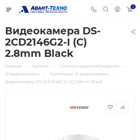
0
Видеокамера DS-
2CD2146G2-I (С)
2.8mm Black
—
—
—
Главная
Каталог
Системы видеонаблюдения
—
—
IP видеокамеры
Купольные IP видеокамеры
Видеокамера DS-2CD2146G2-I (С) 2.8mm Black