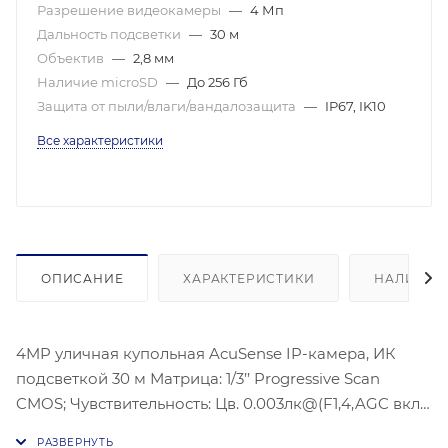
Разрешение видеокамеры
—
4 Мп
Дальность подсветки
—
30 м
Объектив
—
2,8 мм
Наличие microSD
—
До 256 Гб
Защита от пыли/влаги/вандалозащита
—
IP67, IK10
Все характеристики
ОПИСАНИЕ
ХАРАКТЕРИСТИКИ
НАЛИЧИЕ
4MP уличная купольная AcuSense IP-камера, ИК
подсветкой 30 м Матрица: 1/3’’ Progressive Scan
CMOS; Чувствительность: Цв. 0.003лк@(F1,4,AGC вкл.),
0лк с ИК; Угол обзора объектива: по горизонтали: