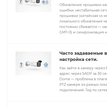
Обновление прошивки кам
ошибки: нестабильная се
прошивки (китайская vs 
локального обновления че
постоянно сбивается — нас
GMT+3) и синхронизация н
Часто задаваемые в
настройка сети.
Как зайти в камеру через 
адрес через SADP за 30 с
Dome — проблема в плагин
PTZ-камере из разных лок
подключений. Гид по сетев