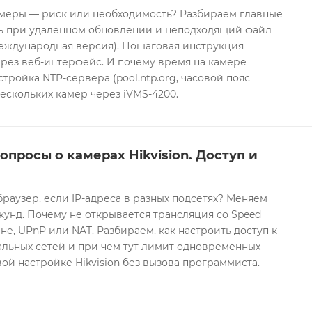
еры — риск или необходимость? Разбираем главные
ть при удаленном обновлении и неподходящий файл
международная версия). Пошаговая инструкция
рез веб-интерфейс. И почему время на камере
тройка NTP-сервера (pool.ntp.org, часовой пояс
ескольких камер через iVMS-4200.
опросы о камерах Hikvision. Доступ и
браузер, если IP-адреса в разных подсетях? Меняем
екунд. Почему не открывается трансляция со Speed
е, UPnP или NAT. Разбираем, как настроить доступ к
альных сетей и при чем тут лимит одновременных
ой настройке Hikvision без вызова программиста.