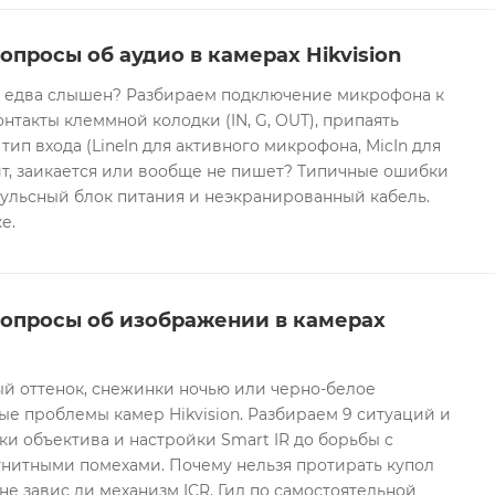
опросы об аудио в камерах Hikvision
он едва слышен? Разбираем подключение микрофона к
контакты клеммной колодки (IN, G, OUT), припаять
 тип входа (LineIn для активного микрофона, MicIn для
т, заикается или вообще не пишет? Типичные ошибки
ульсный блок питания и неэкранированный кабель.
е.
вопросы об изображении в камерах
ый оттенок, снежинки ночью или черно-белое
е проблемы камер Hikvision. Разбираем 9 ситуаций и
ки объектива и настройки Smart IR до борьбы с
гнитными помехами. Почему нельзя протирать купол
не завис ли механизм ICR. Гид по самостоятельной