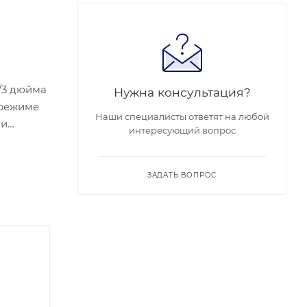
/3 дюйма
Нужна консультация?
 режиме
Наши специалисты ответят на любой
 и
интересующий вопрос
лы
ым
амера
ЗАДАТЬ ВОПРОС
 при
отношение
ния
NR.
оенные
ый выход