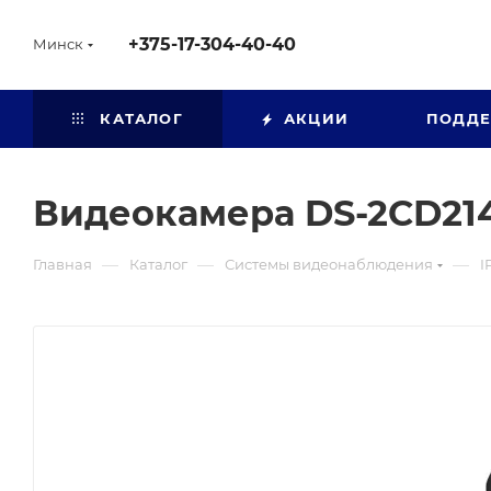
+375-17-304-40-40
Минск
КАТАЛОГ
АКЦИИ
ПОДД
Видеокамера DS-2CD214
—
—
—
Главная
Каталог
Системы видеонаблюдения
I