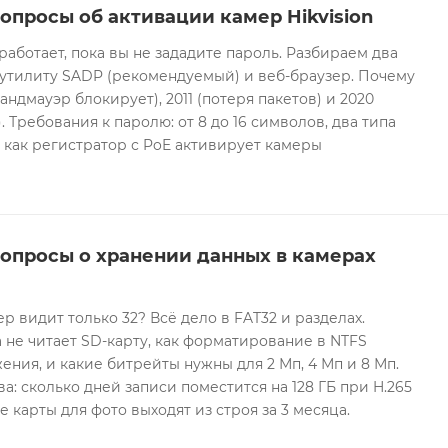
опросы об активации камер Hikvision
 работает, пока вы не зададите пароль. Разбираем два
 утилиту SADP (рекомендуемый) и веб-браузер. Почему
андмауэр блокирует), 2011 (потеря пакетов) и 2020
 Требования к паролю: от 8 до 16 символов, два типа
И как регистратор с PoE активирует камеры
вопросы о хранении данных в камерах
ер видит только 32? Всё дело в FAT32 и разделах.
 не читает SD-карту, как форматирование в NTFS
ния, и какие битрейты нужны для 2 Мп, 4 Мп и 8 Мп.
а: сколько дней записи поместится на 128 ГБ при H.265
е карты для фото выходят из строя за 3 месяца.