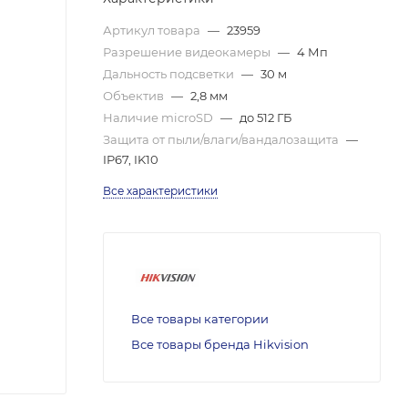
Артикул товара
—
23959
Разрешение видеокамеры
—
4 Мп
Дальность подсветки
—
30 м
Объектив
—
2,8 мм
Наличие microSD
—
до 512 ГБ
Защита от пыли/влаги/вандалозащита
—
IP67, IK10
Все характеристики
Все товары категории
Все товары бренда Hikvision