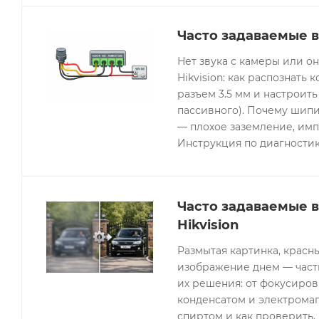
Часто задаваемые в
Нет звука с камеры или 
Hikvision: как распознать 
разъем 3.5 мм и настроить
пассивного). Почему шипи
— плохое заземление, имп
Инструкция по диагностик
Часто задаваемые 
Hikvision
Размытая картинка, красн
изображение днем — часты
их решения: от фокусиров
конденсатом и электрома
спиртом и как проверить, 