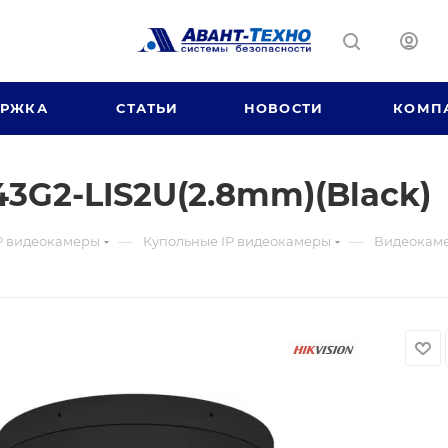
ЕРЖКА
СТАТЬИ
НОВОСТИ
КОМП
3G2-LIS2U(2.8mm)(Black)
—
—
P видеокамеры
Купольные IP видеокамеры
Видеокаме