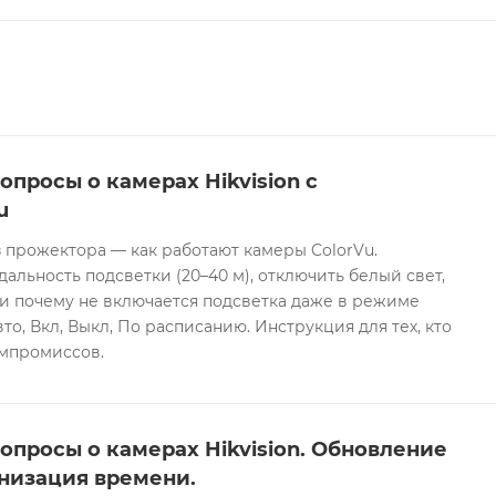
меет встроенный слот для карт microSD/microSDHC/micro
 (макс. 12 В DC, 30 мА), а также кнопку сброса. Базова
рацией по типам объектов (люди и транспорт), обнару
. Умные события включают обнаружение лиц и защиту п
ильтрацией по типам объектов. Питание осуществляется
льный разъем Ø5,5 мм с защитой от обратной полярности
н из алюминиевого сплава с степенью защиты IP67 и
опросы о камерах Hikvision с
97,6 мм, вес — около 600 г. Устройство работает в диапа
u
% без конденсации.
 прожектора — как работают камеры ColorVu.
дальность подсветки (20–40 м), отключить белый свет,
и почему не включается подсветка даже в режиме
то, Вкл, Выкл, По расписанию. Инструкция для тех, кто
омпромиссов.
опросы о камерах Hikvision. Обновление
низация времени.