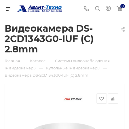
0
Видеокамера DS-
2CD1343G0-IUF (C)
2.8mm
—
—
—
Главная
Каталог
Системы видеонаблюдения
—
—
IP видеокамеры
Купольные IP видеокамеры
Видеокамера DS-2CD1343G0-IUF (C) 2.8mm