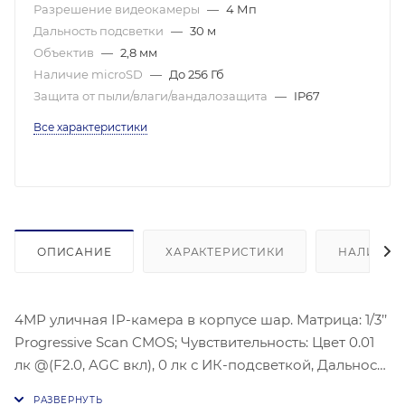
Разрешение видеокамеры
—
4 Мп
Дальность подсветки
—
30 м
Объектив
—
2,8 мм
Наличие microSD
—
До 256 Гб
Защита от пыли/влаги/вандалозащита
—
IP67
Все характеристики
ОПИСАНИЕ
ХАРАКТЕРИСТИКИ
НАЛИЧИЕ
4МР уличная IP-камера в корпусе шар. Матрица: 1/3’’
Progressive Scan CMOS; Чувствительность: Цвет 0.01
лк @(F2.0, AGC вкл), 0 лк с ИК-подсветкой, Дальность
ИК-подсветки: До 30 м; Угол обзора объектива: по