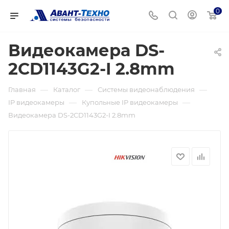
0
Видеокамера DS-
2CD1143G2-I 2.8mm
—
—
—
Главная
Каталог
Системы видеонаблюдения
—
—
IP видеокамеры
Купольные IP видеокамеры
Видеокамера DS-2CD1143G2-I 2.8mm