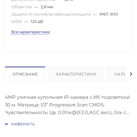
Объектив
—
2,8 мм
Защита от пыли/влаги/вандалозащита
—
IP67, IK10
WDR
—
120 дБ
Все характеристики
ОПИСАНИЕ
ХАРАКТЕРИСТИКИ
НАЛИЧИЕ
4MP уличная купольная IP-камера с ИК подсветкой
30 м. Матрица: 1/3’’ Progressive Scan CMOS;
Чувствительность: Цв. 0.01лк@(F2.0,AGC вкл.), 0лк с
ИК;Угол обзора объектива: по горизонтали 98°, по
вертикали: 58°, по диагонали: 23°;Видеосжатие:
H.265/H.264/H.264+/H.265+; Максимальное