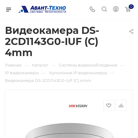
0
Видеокамера DS-
2CD1143G0-IUF (С)
4mm
—
—
—
Главная
Каталог
Системы видеонаблюдения
—
—
IP видеокамеры
Купольные IP видеокамеры
Видеокамера DS-2CD1143G0-IUF (С) 4mm