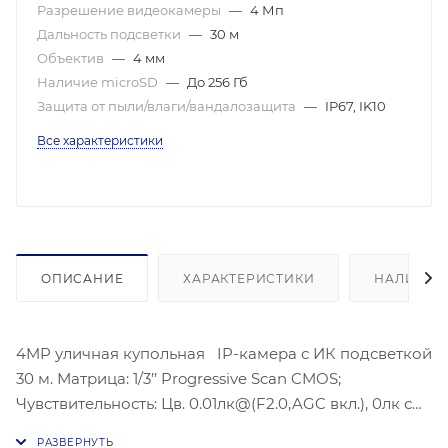
Разрешение видеокамеры
—
4 Мп
Дальность подсветки
—
30 м
Объектив
—
4 мм
Наличие microSD
—
До 256 Гб
Защита от пыли/влаги/вандалозащита
—
IP67, IK10
Все характеристики
ОПИСАНИЕ
ХАРАКТЕРИСТИКИ
НАЛИЧИЕ
4MP уличная купольная IP-камера с ИК подсветкой
30 м. Матрица: 1/3’’ Progressive Scan CMOS;
Чувствительность: Цв. 0.01лк@(F2.0,AGC вкл.), 0лк с
ИК;Угол обзора объектива: 78,7°;Видеосжатие: