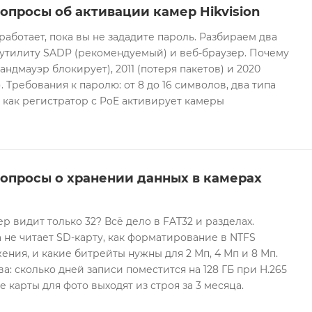
опросы об активации камер Hikvision
 работает, пока вы не зададите пароль. Разбираем два
 утилиту SADP (рекомендуемый) и веб-браузер. Почему
андмауэр блокирует), 2011 (потеря пакетов) и 2020
 Требования к паролю: от 8 до 16 символов, два типа
И как регистратор с PoE активирует камеры
вопросы о хранении данных в камерах
ер видит только 32? Всё дело в FAT32 и разделах.
 не читает SD-карту, как форматирование в NTFS
ния, и какие битрейты нужны для 2 Мп, 4 Мп и 8 Мп.
а: сколько дней записи поместится на 128 ГБ при H.265
е карты для фото выходят из строя за 3 месяца.