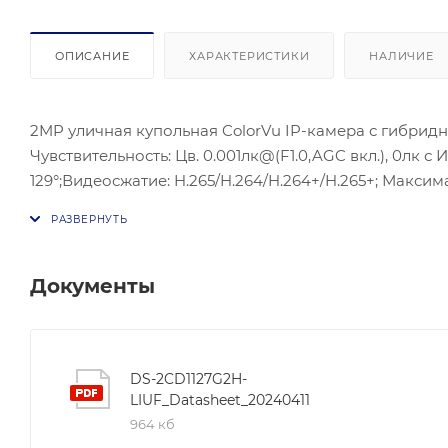
ОПИСАНИЕ
ХАРАКТЕРИСТИКИ
НАЛИЧИЕ
2MP уличная купольная ColorVu IP-камера с гибридной
Чувствительность: Цв. 0.001лк@(F1.0,AGC вкл.), 0лк с 
129°;Видеосжатие: H.265/H.264/H.264+/H.265+; Максима
ONVIF(PROFILE S,PROFILE G), ISAPI; Сетевой интерфейс
Потребляемая мощность: 7.5 Вт макс.; Рабочие услови
Защита: IP67, IK08.
Документы
DS-2CD1127G2H-
LIUF_Datasheet_20240411
964 кб