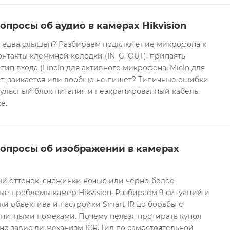
опросы об аудио в камерах Hikvision
он едва слышен? Разбираем подключение микрофона к
контакты клеммной колодки (IN, G, OUT), припаять
 тип входа (LineIn для активного микрофона, MicIn для
т, заикается или вообще не пишет? Типичные ошибки
ульсный блок питания и неэкранированный кабель.
е.
вопросы об изображении в камерах
ый оттенок, снежинки ночью или черно-белое
е проблемы камер Hikvision. Разбираем 9 ситуаций и
ки объектива и настройки Smart IR до борьбы с
гнитными помехами. Почему нельзя протирать купол
не завис ли механизм ICR. Гид по самостоятельной