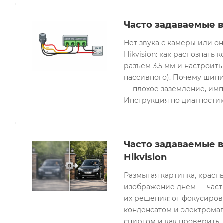
Часто задаваемые в
Нет звука с камеры или 
Hikvision: как распознать 
разъем 3.5 мм и настроить
пассивного). Почему шипи
— плохое заземление, имп
Инструкция по диагностик
Часто задаваемые 
Hikvision
Размытая картинка, красн
изображение днем — часты
их решения: от фокусиров
конденсатом и электрома
спиртом и как проверить, 