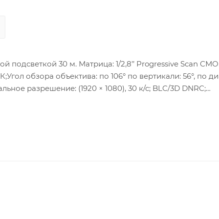
 подсветкой 30 м. Матрица: 1/2,8’’ Progressive Scan CMO
ИК;Угол обзора объектива: по 106° по вертикали: 56°, по д
льное разрешение: (1920 × 1080), 30 к/с; BLC/3D DNRC;
: 1 RJ45 10M/100M Ethernet; Питание: DC12В ± 25%/PoE(80
я: -30 °C…+60 °C, влажность 95% или меньше (без конденс