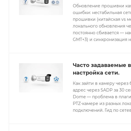
Обновление прошивки кам
ошибки: нестабильная се
прошивки (китайская vs 
локального обновления че
постоянно сбивается — нас
GMT+3) и синхронизация н
Часто задаваемые в
настройка сети.
Как зайти в камеру через 
адрес через SADP за 30 с
Dome — проблема в плагин
PTZ-камере из разных лок
подключений. Гид по сетев