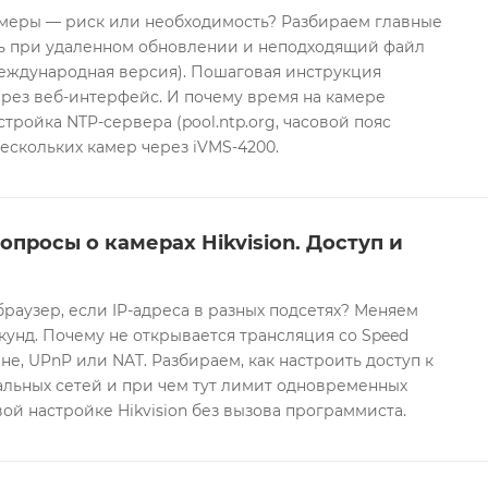
еры — риск или необходимость? Разбираем главные
ть при удаленном обновлении и неподходящий файл
международная версия). Пошаговая инструкция
рез веб-интерфейс. И почему время на камере
тройка NTP-сервера (pool.ntp.org, часовой пояс
ескольких камер через iVMS-4200.
опросы о камерах Hikvision. Доступ и
браузер, если IP-адреса в разных подсетях? Меняем
екунд. Почему не открывается трансляция со Speed
е, UPnP или NAT. Разбираем, как настроить доступ к
альных сетей и при чем тут лимит одновременных
ой настройке Hikvision без вызова программиста.