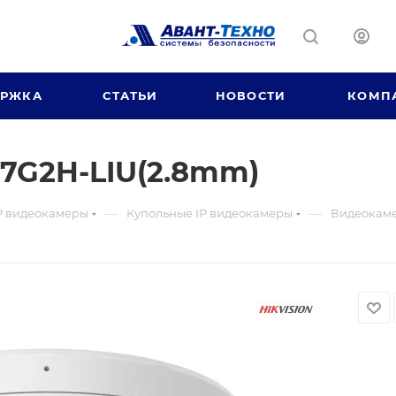
ЕРЖКА
СТАТЬИ
НОВОСТИ
КОМП
7G2H-LIU(2.8mm)
—
—
P видеокамеры
Купольные IP видеокамеры
Видеокаме