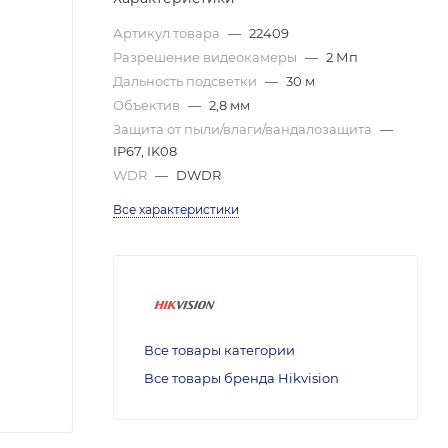
Артикул товара
—
22409
Разрешение видеокамеры
—
2 Мп
Дальность подсветки
—
30 м
Объектив
—
2,8 мм
Защита от пыли/влаги/вандалозащита
—
IP67, IK08
WDR
—
DWDR
Все характеристики
Все товары категории
Все товары бренда Hikvision