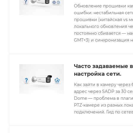
Обновление прошивки кам
ошибки: нестабильная се
прошивки (китайская vs 
локального обновления че
постоянно сбивается — нас
GMT+3) и синхронизация н
Часто задаваемые в
настройка сети.
Как зайти в камеру через 
адрес через SADP за 30 с
Dome — проблема в плагин
PTZ-камере из разных лок
подключений. Гид по сетев