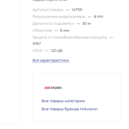
Артикул товара
—
14759
Разрешение видеокамеры
—
8 Мп
Дальность подсветки
—
30 м
Объектив
—
6 мм
Защита от пыли/влаги/вандалозащита
—
IP67
WDR
—
120 дБ
Все характеристики
Все товары категории
Все товары бренда Hikvision