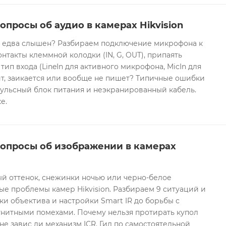
опросы об аудио в камерах Hikvision
он едва слышен? Разбираем подключение микрофона к
контакты клеммной колодки (IN, G, OUT), припаять
 тип входа (LineIn для активного микрофона, MicIn для
т, заикается или вообще не пишет? Типичные ошибки
ульсный блок питания и неэкранированный кабель.
е.
вопросы об изображении в камерах
ый оттенок, снежинки ночью или черно-белое
е проблемы камер Hikvision. Разбираем 9 ситуаций и
ки объектива и настройки Smart IR до борьбы с
гнитными помехами. Почему нельзя протирать купол
не завис ли механизм ICR. Гид по самостоятельной