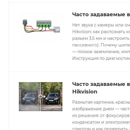
Часто задаваемые в
Нет звука с камеры или 
Hikvision: как распознать 
разъем 3.5 мм и настроить
пассивного). Почему шипи
— плохое заземление, имп
Инструкция по диагностик
Часто задаваемые 
Hikvision
Размытая картинка, красн
изображение днем — часты
их решения: от фокусиров
конденсатом и электрома
спиртом и как проверить, 