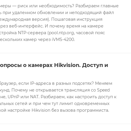
еры — риск или необходимость? Разбираем главные
ть при удаленном обновлении и неподходящий файл
международная версия). Пошаговая инструкция
рез веб-интерфейс. И почему время на камере
тройка NTP-сервера (pool.ntp.org, часовой пояс
ескольких камер через iVMS-4200.
опросы о камерах Hikvision. Доступ и
браузер, если IP-адреса в разных подсетях? Меняем
екунд. Почему не открывается трансляция со Speed
е, UPnP или NAT. Разбираем, как настроить доступ к
альных сетей и при чем тут лимит одновременных
ой настройке Hikvision без вызова программиста.