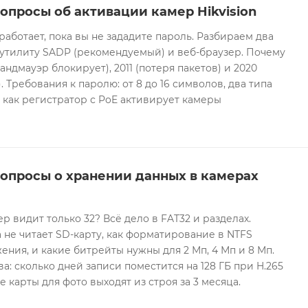
опросы об активации камер Hikvision
 работает, пока вы не зададите пароль. Разбираем два
 утилиту SADP (рекомендуемый) и веб-браузер. Почему
андмауэр блокирует), 2011 (потеря пакетов) и 2020
 Требования к паролю: от 8 до 16 символов, два типа
И как регистратор с PoE активирует камеры
вопросы о хранении данных в камерах
ер видит только 32? Всё дело в FAT32 и разделах.
 не читает SD-карту, как форматирование в NTFS
ния, и какие битрейты нужны для 2 Мп, 4 Мп и 8 Мп.
а: сколько дней записи поместится на 128 ГБ при H.265
е карты для фото выходят из строя за 3 месяца.