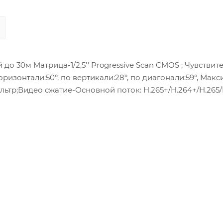
о 30м Матрица-1/2,5'' Progressive Scan CMOS ; Чувствит
оризонтали:50°, по вертикали:28°, по диагонали:59°, Мак
ьтр;Видео сжатие-Основной поток: H.265+/H.264+/H.265/
оток: H.265/H.264; Улучшение изображения-3D DNR; BLC
 PoE 0,6 A, max. 7,5 Вт : (802.3af, 36В to 57В), постоянн
ранилище- SD/SDHC/SDXC слот;Клиент-HIK-Connect;Защита-