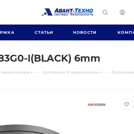
ЕРЖКА
СТАТЬИ
НОВОСТИ
КОМП
83G0-I(BLACK) 6mm
—
—
P видеокамеры
Купольные IP видеокамеры
Видеокаме