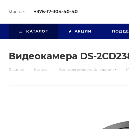
+375-17-304-40-40
Минск
КАТАЛОГ
АКЦИИ
ПОДД
Видеокамера DS-2CD23
—
—
—
Главная
Каталог
Системы видеонаблюдения
I