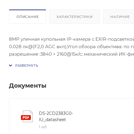
ОПИСАНИЕ
ХАРАКТЕРИСТИКИ
НАЛИЧИЕ
8МР уличная купольная IP-камера с EXIR-подсветкой д
0.028 лк@(F2,0 AGC вкл),Угол обзора объектива: по г
разрешение :3840 × 2160@15к/с; механический ИК-фил
Дополнительный поток: H.265/H.264/MJPEG, Третий п
подсветка- до 30 м; Потребляема мощность: cтандартный
12 VDC ± 25% 0,3 A to 0.2 A, max. 8 Вт, Локальное х
IP67;рабочие условия:-30 °C to +60 °C;
Документы
DS-2CD2383G0-
IU_datasheet
1 мб