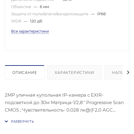
Объектив
—
6 мм
Защита от пыли/влаги/вандалозащита
—
IP66
WDR
—
120 дБ
Все характеристики
ОПИСАНИЕ
ХАРАКТЕРИСТИКИ
НАЛИЧИЕ
2МР уличная купольная IP-камера с EXIR-
подсветкой до 30м Матрица-1/2,8'' Progressive Scan
CMOS ; Чувствительность- 0.028 лк@(F2,0 AGC
вкл),Угол обзора объектива: по горизонтали:54°, по
вертикали:30°, по диагонали:62°, Максимальное
разрешение :1920 × 1080@30к/с; механический ИК-