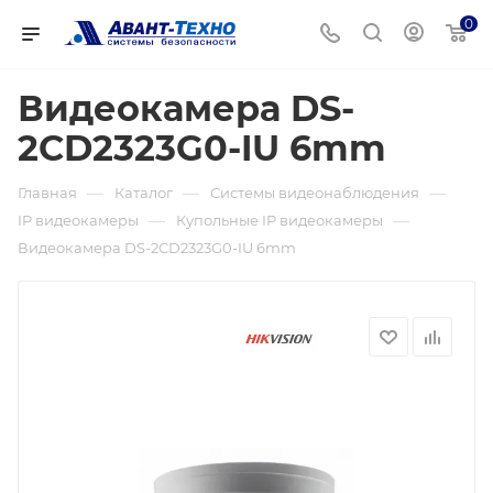
0
Видеокамера DS-
2CD2323G0-IU 6mm
—
—
—
Главная
Каталог
Системы видеонаблюдения
—
—
IP видеокамеры
Купольные IP видеокамеры
Видеокамера DS-2CD2323G0-IU 6mm