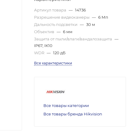
Артикул товара
—
14736
Разрешение видеокамеры
—
6 Мп
Дальность подсветки
—
30 м
Объектив
—
6 мм
Защита от пыли/влаги/вандалозащита
—
IP67, IK10
WDR
—
120 дБ
Все характеристики
Все товары категории
Все товары бренда Hikvision