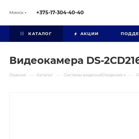
+375-17-304-40-40
Минск
КАТАЛОГ
АКЦИИ
ПОДД
Видеокамера DS-2CD21
—
—
—
Главная
Каталог
Системы видеонаблюдения
I