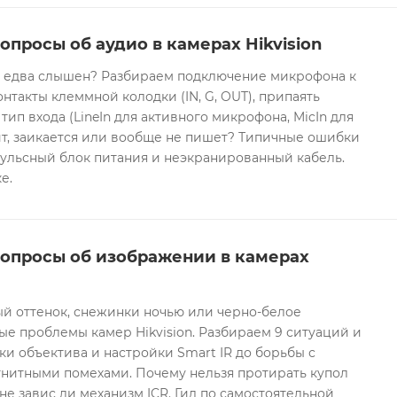
опросы об аудио в камерах Hikvision
он едва слышен? Разбираем подключение микрофона к
контакты клеммной колодки (IN, G, OUT), припаять
 тип входа (LineIn для активного микрофона, MicIn для
т, заикается или вообще не пишет? Типичные ошибки
ульсный блок питания и неэкранированный кабель.
е.
вопросы об изображении в камерах
ый оттенок, снежинки ночью или черно-белое
е проблемы камер Hikvision. Разбираем 9 ситуаций и
ки объектива и настройки Smart IR до борьбы с
гнитными помехами. Почему нельзя протирать купол
не завис ли механизм ICR. Гид по самостоятельной