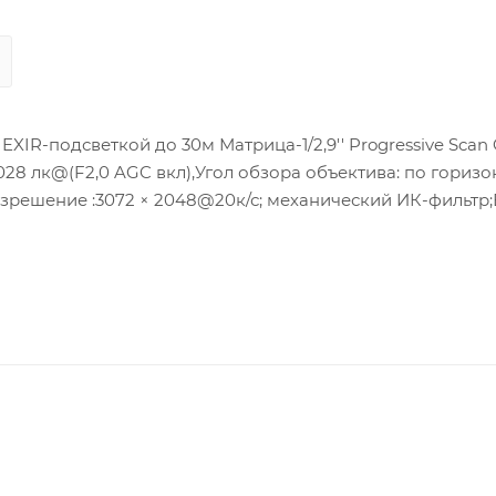
XIR-подсветкой до 30м Матрица-1/2,9'' Progressive Scan
0.028 лк@(F2,0 AGC вкл),Угол обзора объектива: по горизо
разрешение :3072 × 2048@20к/с; механический ИК-фильтр
Дополнительный поток: H.265/H.264/MJPEG, Третий поток:
LC;ИК подсветка- до 30 м; Потребляема мощность: cтан
о тока 12 VDC ± 25% 0,3 A to 0.2 A, max. 9 Вт, Локальное х
,IK10;рабочие условия:-30 °C to +60 °C ,канал звука (по