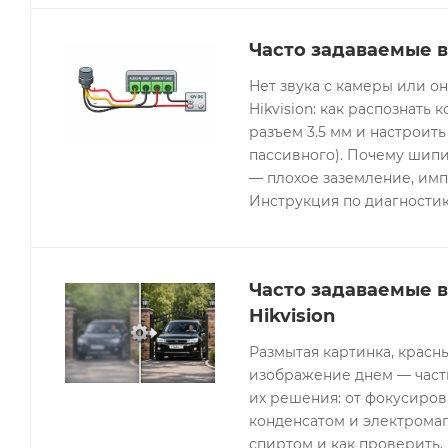
Часто задаваемые в
Нет звука с камеры или 
Hikvision: как распознать 
разъем 3.5 мм и настроить
пассивного). Почему шипи
— плохое заземление, имп
Инструкция по диагностик
Часто задаваемые 
Hikvision
Размытая картинка, красн
изображение днем — часты
их решения: от фокусиров
конденсатом и электрома
спиртом и как проверить, 