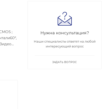
 CMOS ;
Нужна консультация?
нтали60°,
Наши специалисты ответят на любой
;Видео
интересующий вопрос
дартный
ранилище-
ЗАДАТЬ ВОПРОС
дключение