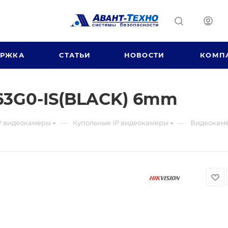
ЕРЖКА
СТАТЬИ
НОВОСТИ
КОМП
63G0-IS(BLACK) 6mm
—
—
P видеокамеры
Купольные IP видеокамеры
Видеокаме