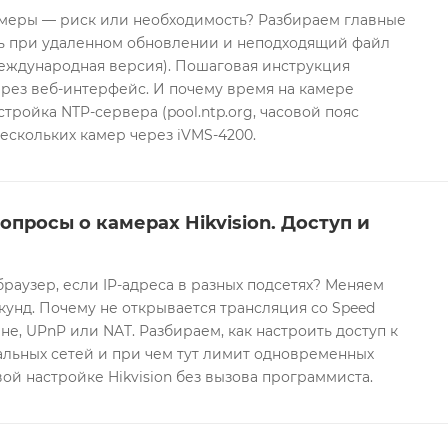
еры — риск или необходимость? Разбираем главные
ть при удаленном обновлении и неподходящий файл
международная версия). Пошаговая инструкция
рез веб-интерфейс. И почему время на камере
тройка NTP-сервера (pool.ntp.org, часовой пояс
ескольких камер через iVMS-4200.
опросы о камерах Hikvision. Доступ и
браузер, если IP-адреса в разных подсетях? Меняем
екунд. Почему не открывается трансляция со Speed
е, UPnP или NAT. Разбираем, как настроить доступ к
альных сетей и при чем тут лимит одновременных
ой настройке Hikvision без вызова программиста.