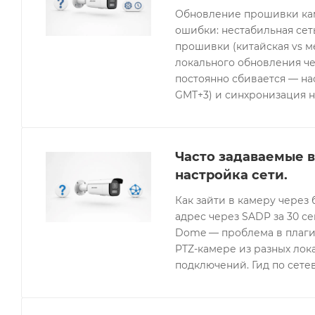
Обновление прошивки кам
ошибки: нестабильная се
прошивки (китайская vs 
локального обновления че
постоянно сбивается — нас
GMT+3) и синхронизация н
Часто задаваемые в
настройка сети.
Как зайти в камеру через 
адрес через SADP за 30 с
Dome — проблема в плагин
PTZ-камере из разных лок
подключений. Гид по сетев