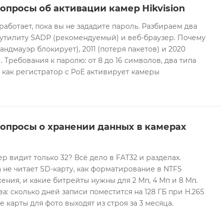
опросы об активации камер Hikvision
 работает, пока вы не зададите пароль. Разбираем два
 утилиту SADP (рекомендуемый) и веб-браузер. Почему
андмауэр блокирует), 2011 (потеря пакетов) и 2020
 Требования к паролю: от 8 до 16 символов, два типа
И как регистратор с PoE активирует камеры
вопросы о хранении данных в камерах
ер видит только 32? Всё дело в FAT32 и разделах.
 не читает SD-карту, как форматирование в NTFS
ния, и какие битрейты нужны для 2 Мп, 4 Мп и 8 Мп.
а: сколько дней записи поместится на 128 ГБ при H.265
е карты для фото выходят из строя за 3 месяца.