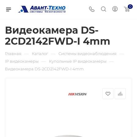
0
Видеокамера DS-
2CD2142FWD-I 4mm
—
—
—
Главная
Каталог
Системы видеонаблюдения
—
—
IP видеокамеры
Купольные IP видеокамеры
Видеокамера DS-2CD2142FWD-I 4mm