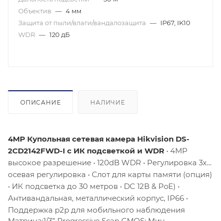
Объектив
—
4 мм
Защита от пыли/влаги/вандалозащита
—
IP67, IK10
WDR
—
120 дБ
ОПИСАНИЕ
НАЛИЧИЕ
4MP Купольная сетевая камера Hikvision DS-
2CD2142FWD-I с ИК подсветкой и WDR
• 4MP
высокое разрешение • 120dB WDR • Регулировка 3х
осевая регулировка • Слот для карты памяти (опция)
• ИК подсветка до 30 метров • DC 12В & PoE) •
Антивандальная, металлический корпус, IP66 •
Поддержка p2p для мобильного наблюдения
Матрица:1/3” Progressive Scan CMOS; Мин.