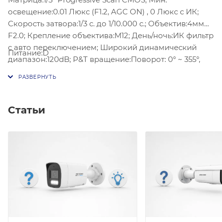
освещение:0.01 Люкс (F1.2, AGC ON) , 0 Люкс с ИК;
Скорость затвора:1/3 с. до 1/10.000 с.; Объектив:4мм
F2.0; Крепление объектива:M12; День/ночь:ИК фильтр
с авто переключением; Широкий динамический
Питание:D
диапазон:120dB; P&T вращение:Поворот: 0° ~ 355°,
Наклон: 0° ~ 75°, Вращение: 0° ~ 355°;
Статьи