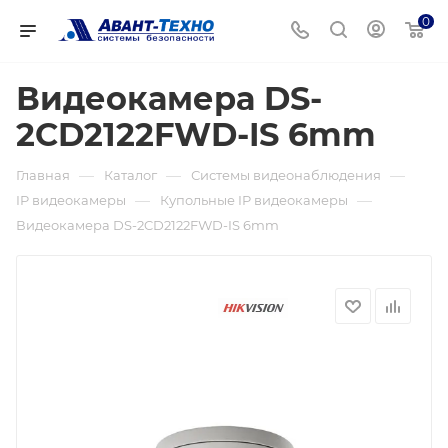
0
Видеокамера DS-
2CD2122FWD-IS 6mm
—
—
—
Главная
Каталог
Системы видеонаблюдения
—
—
IP видеокамеры
Купольные IP видеокамеры
Видеокамера DS-2CD2122FWD-IS 6mm