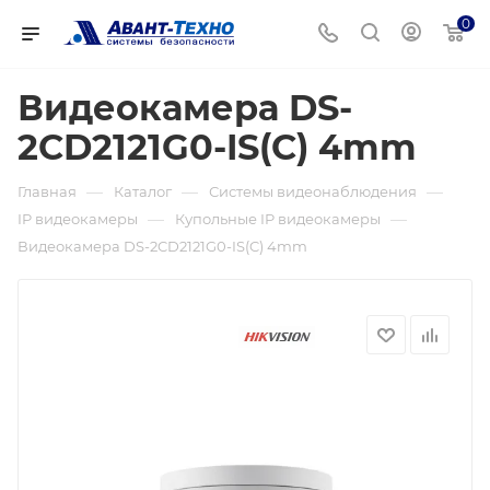
0
Видеокамера DS-
2CD2121G0-IS(C) 4mm
—
—
—
Главная
Каталог
Системы видеонаблюдения
—
—
IP видеокамеры
Купольные IP видеокамеры
Видеокамера DS-2CD2121G0-IS(C) 4mm