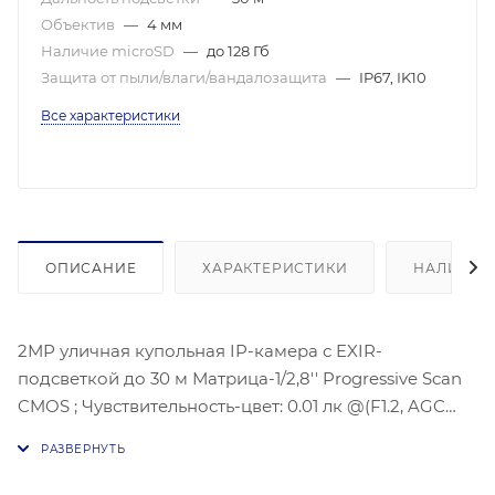
Объектив
—
4 мм
Наличие microSD
—
до 128 Гб
Защита от пыли/влаги/вандалозащита
—
IP67, IK10
Все характеристики
ОПИСАНИЕ
ХАРАКТЕРИСТИКИ
НАЛИЧИЕ
2МР уличная купольная IP-камера с EXIR-
подсветкой до 30 м Матрица-1/2,8'' Progressive Scan
CMOS ; Чувствительность-цвет: 0.01 лк @(F1.2, AGC
вкл), 0.028 лк@(F2,0 AGC вкл), ,Угол обзора
объектива: по горизонтали:86°, по вертикали:46°, по
диагонали:102°, Максимальное разрешение : 1920 ×