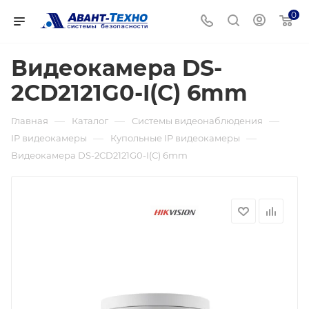
0
Видеокамера DS-
2CD2121G0-I(C) 6mm
—
—
—
Главная
Каталог
Системы видеонаблюдения
—
—
IP видеокамеры
Купольные IP видеокамеры
Видеокамера DS-2CD2121G0-I(C) 6mm