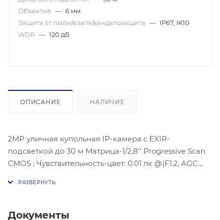
Объектив
—
6 мм
Защита от пыли/влаги/вандалозащита
—
IP67, IK10
WDR
—
120 дБ
ОПИСАНИЕ
НАЛИЧИЕ
2МР уличная купольная IP-камера с EXIR-
подсветкой до 30 м Матрица-1/2,8'' Progressive Scan
CMOS ; Чувствительность-цвет: 0.01 лк @(F1.2, AGC
вкл), 0.028 лк@(F2,0 AGC вкл), Угол обзора
объектива: по горизонтали:54°, по вертикали:30°, по
диагонали:62°, Максимальное разрешение : 1920 ×
1080 @30к/с;Дополнительный поток:
Документы