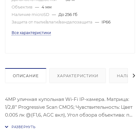
Объектив
—
4 мм
Наличие microSD
—
До 256 Гб
Защита от пыли/влаги/вандалозащита
—
IP66
Все характеристики
ОПИСАНИЕ
ХАРАКТЕРИСТИКИ
НАЛИЧИЕ
4МР уличная купольная Wi-Fi IP-камера. Матрица:
1/2,8’’ Progressive Scan CMOS; Чувствительность: Цвет
0.005 лк @(F1,6, AGC вкл), Угол обзора объектива: по
горизонтали: 82°, по вертикали: 44°; по диагонали:
97°, Дальность ИК-подсветки: До 30 м, Видеосжатие:
H.265/H.264/H.264+/H.265+; Максимальное