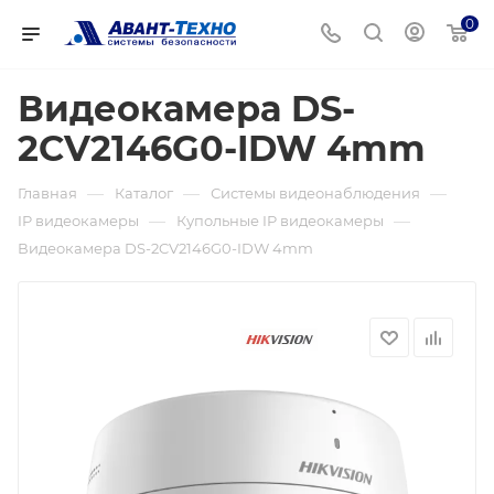
0
Видеокамера DS-
2CV2146G0-IDW 4mm
—
—
—
Главная
Каталог
Системы видеонаблюдения
—
—
IP видеокамеры
Купольные IP видеокамеры
Видеокамера DS-2CV2146G0-IDW 4mm