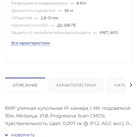
Разрешение видеокамеры
—
8 Мп
Дальность подсветки
—
30 м
Объектив
—
2,8-12 мм
Наличие microSD
—
До 256 Гб
Защита от пыли/влаги/вандалозащита
—
IP67, IK10
Все характеристики
ОПИСАНИЕ
ХАРАКТЕРИСТИКИ
НАЛИЧИЕ
8МР уличная купольная IP-камера с ИК-подсветкой
30м. Матрица: 1/1.8; Progressive Scan CMOS;
Чувствительность: Цвет: 0,007 лк @ (F1.2, AGC вкл.), 0
лк с ИК; Угол обзора: По горизонтали: 112,4° - 41°, По