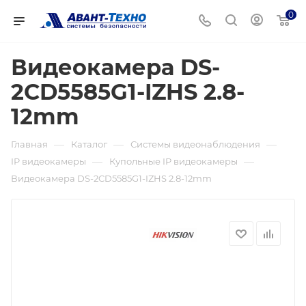
0
Видеокамера DS-
2CD5585G1-IZHS 2.8-
12mm
—
—
—
Главная
Каталог
Системы видеонаблюдения
—
—
IP видеокамеры
Купольные IP видеокамеры
Видеокамера DS-2CD5585G1-IZHS 2.8-12mm