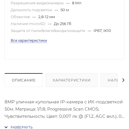
Разрешение видеокамеры
—
8 Мп
Дальность подсветки
—
50 м
Объектив
—
2,8-12 мм
Наличие microSD
—
До 256 Гб
Защита от пыли/влаги/вандалозащита
—
IP67, IK10
Все характеристики
ОПИСАНИЕ
ХАРАКТЕРИСТИКИ
НАЛИЧИЕ
8МР уличная купольная IP-камера с ИК-подсветкой
50м. Матрица: 1/1.8; Progressive Scan CMOS;
Чувствительность: Цвет: 0,007 лк @ (F1.2, AGC вкл.), 0
лк с ИК; Угол обзора: По горизонтали: 39° - 15,6°, По