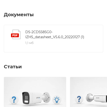
вертикали: 21,8° - 8,9°, По диагонали:45°- 17,8; ИК-
подсветка: До 50 м; Разрешение: 3840 × 2160;
Основной поток: 30 к/с; Видеосжатие:
Документы
H.265+/H.265/H.264+/H.264; SVC; WDR 120 дБ, 3D DNR,
BLC, HLC, EIS, антитуман,коррекция искажений;
ONVIF (PROFILE S, PROFILE G, PROFILE T), ISAPI,
DS-2CD5585G0-
IZHS_datasheet_V5.6.0_20220127 (1)
SDK, Ehome; Сетевой интерфейс: 1 RJ45
1,1 мб
10M/100M/1000M Ethernet; Аудиовход; Аудиовыход;
Тревожные интерфейсы: 1 вход, 1 выход; Встроенный
слот для карт micro SD/SDHC/SDXC до 256 Гб;
Рабочие условия: −40°...+65°С, влажность до 95%;
Статьи
Потребляемая мощность: макс. 17 Вт, Обогреватель;
Защита: IK10, IP67.