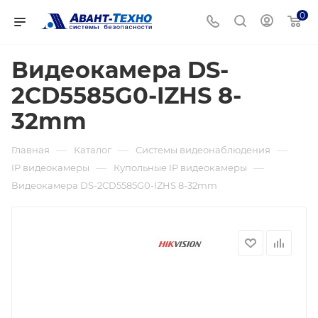
0
Видеокамера DS-
2CD5585G0-IZHS 8-
32mm
—
—
—
Главная
Каталог
Системы видеонаблюдения
—
—
IP видеокамеры
Купольные IP видеокамеры
Видеокамера DS-2CD5585G0-IZHS 8-32mm