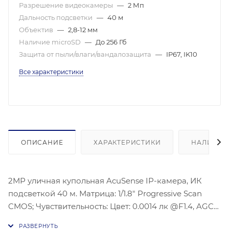
Разрешение видеокамеры
—
2 Мп
Дальность подсветки
—
40 м
Объектив
—
2,8-12 мм
Наличие microSD
—
До 256 Гб
Защита от пыли/влаги/вандалозащита
—
IP67, IK10
Все характеристики
ОПИСАНИЕ
ХАРАКТЕРИСТИКИ
НАЛИЧИЕ
2МР уличная купольная AcuSense IP-камера, ИК
подсветкой 40 м. Матрица: 1/1.8″ Progressive Scan
CMOS; Чувствительность: Цвет: 0.0014 лк @F1.4, AGC
вкл; 0 лк с ИК вкл.; Угол обзора: по горизонтали: