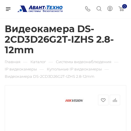
0
Видеокамера DS-
2CD3D26G2T-IZHS 2.8-
12mm
—
—
—
Главная
Каталог
Системы видеонаблюдения
—
—
IP видеокамеры
Купольные IP видеокамеры
Видеокамера DS-2CD3D26G2T-IZHS 2.8-12mm