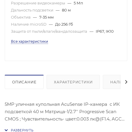
Разрешение видеокамеры
—
5 Мп
Дальность подсветки
—
80 м
Объектив
—
7-35 мм
Наличие microSD
—
До 256 Гб
Защита от пыли/влаги/вандалозащита
—
IP67, IK10
Все характеристики
ОПИСАНИЕ
ХАРАКТЕРИСТИКИ
НАЛИЧИЕ
5MP уличная купольная AcuSense IP-камера с ИК
подсветкой 40 м Матрица-1/2.7'' Progressive Scan
CMOS ; Чувствительность- цвет:0.003 лк@(F1.4, AGC
ВКЛ), Угол обзора объектива: по горизонтали:28-10°,