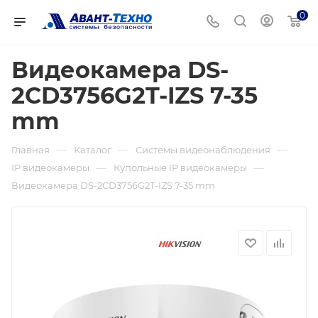
0
Видеокамера DS-
2CD3756G2T-IZS 7-35
mm
—
—
—
Главная
Каталог
Системы видеонаблюдения
—
—
IP видеокамеры
Купольные IP видеокамеры
Видеокамера DS-2CD3756G2T-IZS 7-35 mm