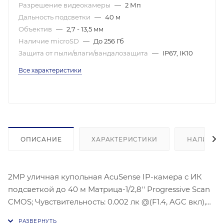
Разрешение видеокамеры
—
2 Мп
Дальность подсветки
—
40 м
Объектив
—
2,7 - 13,5 мм
Наличие microSD
—
До 256 Гб
Защита от пыли/влаги/вандалозащита
—
IP67, IK10
Все характеристики
ОПИСАНИЕ
ХАРАКТЕРИСТИКИ
НАЛИЧИЕ
2МР уличная купольная AcuSense IP-камера с ИК
подсветкой до 40 м Матрица-1/2,8'' Progressive Scan
CMOS; Чувствительность: 0.002 лк @(F1.4, AGC вкл),
Объектив: 2.7 - 13.5, Угол обзора объектива: 113° - 34°,