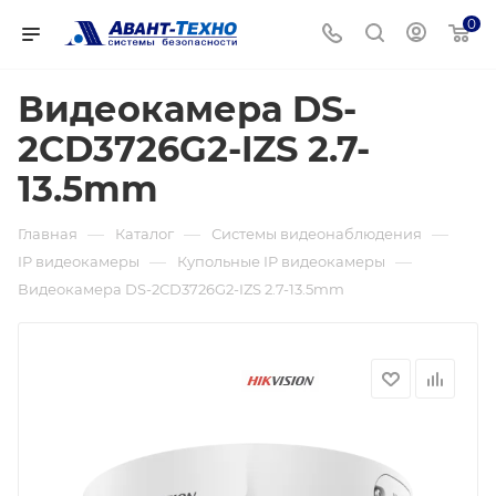
0
Видеокамера DS-
2CD3726G2-IZS 2.7-
13.5mm
—
—
—
Главная
Каталог
Системы видеонаблюдения
—
—
IP видеокамеры
Купольные IP видеокамеры
Видеокамера DS-2CD3726G2-IZS 2.7-13.5mm