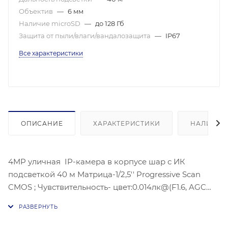
Объектив
—
6 мм
Наличие microSD
—
до 128 Гб
Защита от пыли/влаги/вандалозащита
—
IP67
Все характеристики
ОПИСАНИЕ
ХАРАКТЕРИСТИКИ
НАЛИЧИЕ
4MP уличная IP-камера в корпусе шар с ИК
подсветкой 40 м Матрица-1/2,5'' Progressive Scan
CMOS ; Чувствительность- цвет:0.014лк@(F1.6, AGC
ВКЛ).Угол обзора объектива: по горизонтали: 58°, по
вертикали: 31°, по диагонали:68°,
Видеосжатие: H.265/H.264/H.264+/H.265+;