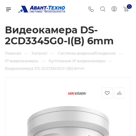
0
Видеокамера DS-
2CD3345G0-I(B) 6mm
—
—
—
Главная
Каталог
Системы видеонаблюдения
—
—
IP видеокамеры
Купольные IP видеокамеры
Видеокамера DS-2CD3345G0-I(B) 6mm